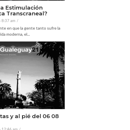
la Estimulación
a Transcraneal?
6 8:37 am
/
nte en que la gente tanto sufre la
ida moderna, el...
tas y al pié del 06 08
6 12:46 am
/