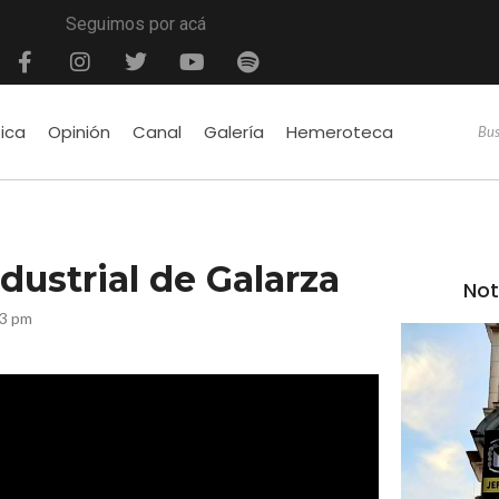
Seguimos por acá
tica
Opinión
Canal
Galería
Hemeroteca
ustrial de Galarza
Not
33 pm