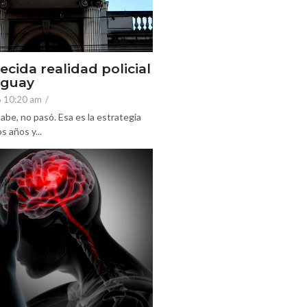
ecida realidad policial
eguay
6 10:20 am
/
abe, no pasó. Esa es la estrategia
 años y...