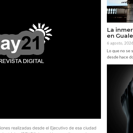
La inmer
en Gual
6 agosto, 202
Lo que no se s
desde hace dos
ones realizadas desde el Ejecutivo de esa ciudad