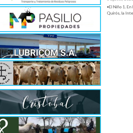
•El Niño 1. En
Quirós, la In