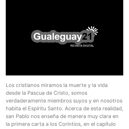
Los cristianos miramos la muerte y la vida
desde la Pascua de Cristo, somos
verdaderamente miembros suyos y en nosotros
habita el Espíritu Santo. Acerca de esta realidad,
san Pablo nos enseña de manera muy clara en
la primera carta a los Corintios, en el capítulo