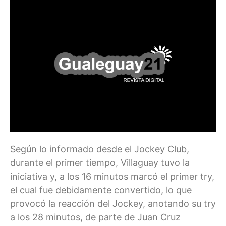
Según lo informado desde el Jockey Club,
durante el primer tiempo, Villaguay tuvo la
iniciativa y, a los 16 minutos marcó el primer try,
el cual fue debidamente convertido, lo que
provocó la reacción del Jockey, anotando su try
a los 28 minutos, de parte de Juan Cruz