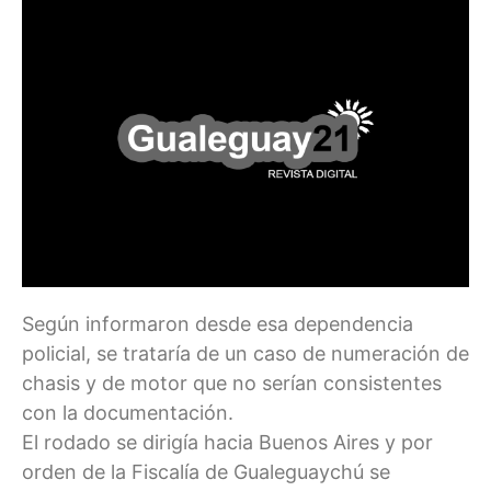
Según informaron desde esa dependencia
policial, se trataría de un caso de numeración de
chasis y de motor que no serían consistentes
con la documentación.
El rodado se dirigía hacia Buenos Aires y por
orden de la Fiscalía de Gualeguaychú se