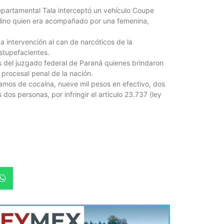
Departamental Tala interceptó un vehículo Coupe
Billetera
lino quien era acompañado por una femenina,
10 jóven
4 agosto, 202
a intervención al can de narcóticos de la
En Entre Ríos, 
stupefacientes.
virtuales y ta
s del juzgado federal de Paraná quienes brindaron
alcanzó...
o procesal penal de la nación.
amos de cocaína, nueve mil pesos en efectivo, dos
 dos personas, por infringir el artículo 23.737 (ley
.
La estrat
vecinos 