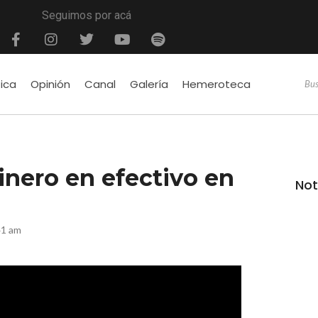
Seguimos por acá
tica
Opinión
Canal
Galería
Hemeroteca
inero en efectivo en
Not
41 am