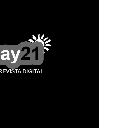
Un mere
al K9 d
4 agosto, 202
Ingresó anoch
un proyecto d
cuerpo la...