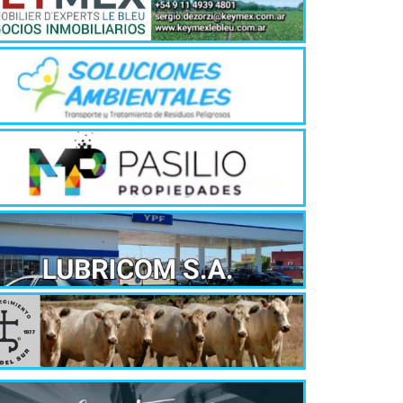
propia
4 agosto, 202
Ocurre seguid
su incapacidad