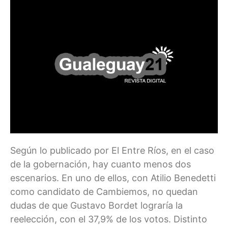
Según lo publicado por El Entre Ríos, en el caso
de la gobernación, hay cuanto menos dos
escenarios. En uno de ellos, con Atilio Benedetti
como candidato de Cambiemos, no quedan
dudas de que Gustavo Bordet lograría la
reelección, con el 37,9% de los votos. Distinto