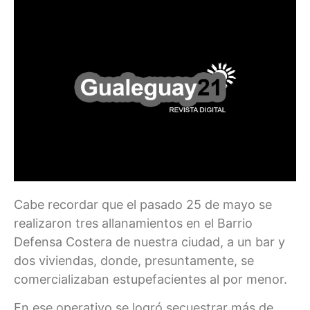
Cabe recordar que el pasado 25 de mayo se
realizaron tres allanamientos en el Barrio
Defensa Costera de nuestra ciudad, a un bar y
dos viviendas, donde, presuntamente, se
comercializaban estupefacientes al por menor.
En ese operativo se logró secuestrar más de