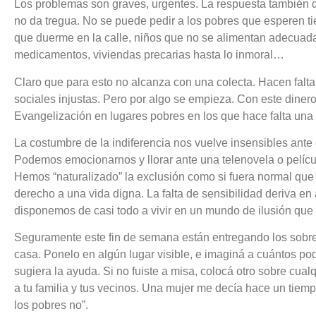
Los problemas son graves, urgentes. La respuesta también 
no da tregua. No se puede pedir a los pobres que esperen t
que duerme en la calle, niños que no se alimentan adecuad
medicamentos, viviendas precarias hasta lo inmoral…
Claro que para esto no alcanza con una colecta. Hacen falt
sociales injustas. Pero por algo se empieza. Con este dine
Evangelización en lugares pobres en los que hace falta un
La costumbre de la indiferencia nos vuelve insensibles ante
Podemos emocionarnos y llorar ante una telenovela o pelícu
Hemos “naturalizado” la exclusión como si fuera normal que 
derecho a una vida digna. La falta de sensibilidad deriva en
disponemos de casi todo a vivir en un mundo de ilusión que 
Seguramente este fin de semana están entregando los sobres p
casa. Ponelo en algún lugar visible, e imaginá a cuántos po
sugiera la ayuda. Si no fuiste a misa, colocá otro sobre cual
a tu familia y tus vecinos. Una mujer me decía hace un tiem
los pobres no”.