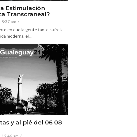
la Estimulación
a Transcraneal?
6 8:37 am
/
nte en que la gente tanto sufre la
ida moderna, el...
tas y al pié del 06 08
6 12:46 am
/