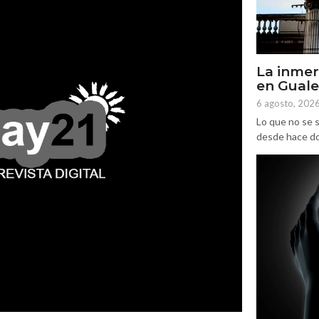
La inmer
en Gual
6 agosto, 202
Lo que no se s
desde hace dos