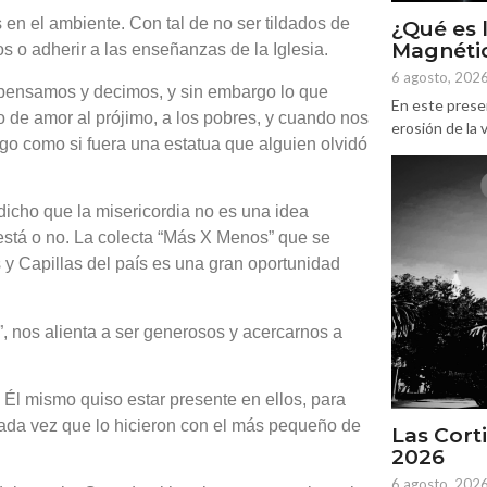
 en el ambiente. Con tal de no ser tildados de
¿Qué es 
Magnétic
s o adherir a las enseñanzas de la Iglesia.
6 agosto, 202
pensamos y decimos, y sin embargo lo que
En este prese
de amor al prójimo, a los pobres, y cuando nos
erosión de la v
o como si fuera una estatua que alguien olvidó
dicho que la misericordia no es una idea
 está o no. La colecta “Más X Menos” que se
 y Capillas del país es una gran oportunidad
, nos alienta a ser generosos y acercarnos a
Él mismo quiso estar presente en ellos, para
ada vez que lo hicieron con el más pequeño de
Las Corti
2026
6 agosto, 202