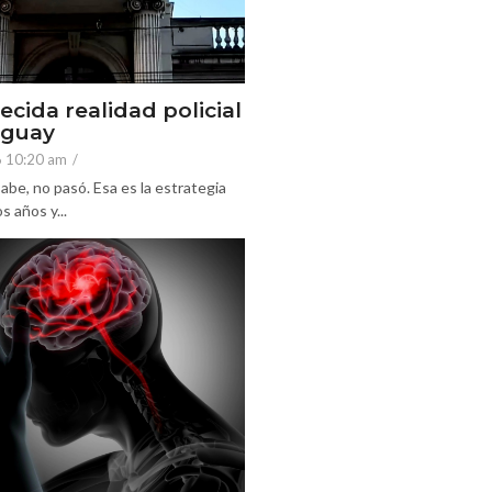
ecida realidad policial
eguay
6 10:20 am
/
abe, no pasó. Esa es la estrategia
 años y...