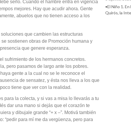
debe serlo. Cuando el hambre entra en vigencia
•El Niño 1. En
iempos mejores. Hay que acudir ahora. Gente
Quirós, la In
amente, abuelos que no tienen acceso a los
a soluciones que cambien las estructuras
ro se sostienen obras de Promoción humana y
a presencia que genere esperanza.
 el sufrimiento de los hermanos concretos.
la, pero pasamos de largo ante los pobres.
haya gente a la cual no se le reconoce el
 ausencia de sensatez, y ésta nos lleva a los que
poco tiene que ver con la realidad.
ara la colecta, y si vas a misa lo llevarás a tu
dés dar una mano si dejás que el corazón te
quiera y dibujale grande “+ x –”. Motivá también
po: “pedir para mí me da vergüenza, pero para