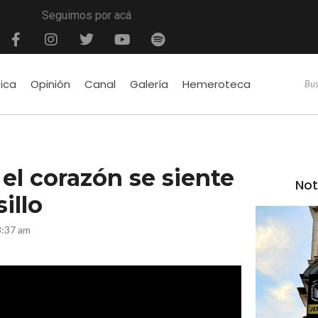
Seguimos por acá
tica
Opinión
Canal
Galería
Hemeroteca
 el corazón se siente
Not
sillo
8:37 am