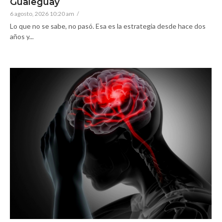
Gualeguay
6 agosto, 2026 10:20 am
/
Lo que no se sabe, no pasó. Esa es la estrategia desde hace dos
años y...