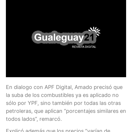
En dialogo con APF Digital, Amado precisó que
la suba de los combustibles ya es aplicado no
sólo por YPF, sino también por todas las otras
petroleras, que aplican “porcentajes similares en
todos lados”, remarcó.
Explicó además que los precios “varían de