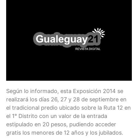
Según lo informado, esta Exposición 2014 se
realizará los días 26, 27 y 28 de septiembre en
el tradicional predio ubicado sobre la Ruta 12 en
el 1° Distrito con un valor de la entrada
estipulado en 20 pesos, pudiendo acceder
gratis los menores de 12 años y los jubilados.