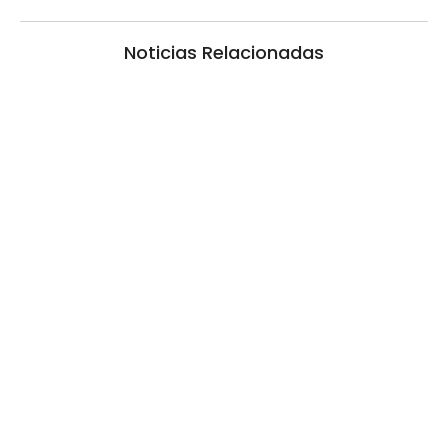
Noticias Relacionadas
La Municipalidad y El Niño: Más dudas y
temores que certezas