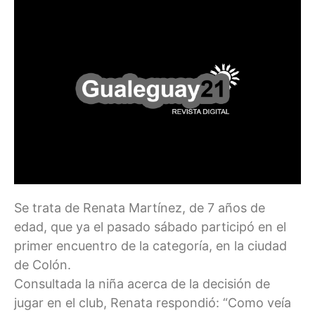
Se trata de Renata Martínez, de 7 años de
edad, que ya el pasado sábado participó en el
primer encuentro de la categoría, en la ciudad
de Colón.
Consultada la niña acerca de la decisión de
jugar en el club, Renata respondió: “Como veía