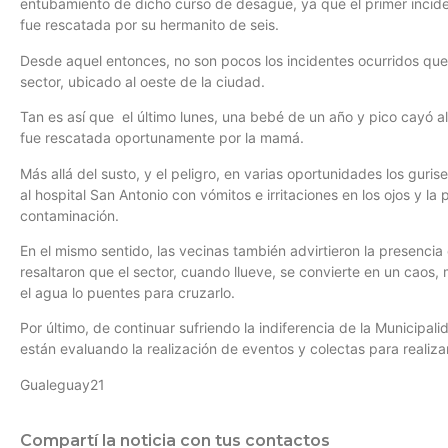
entubamiento de dicho curso de desagüe, ya que el primer incid
fue rescatada por su hermanito de seis.
Desde aquel entonces, no son pocos los incidentes ocurridos que 
sector, ubicado al oeste de la ciudad.
Tan es así que el último lunes, una bebé de un año y pico cayó 
fue rescatada oportunamente por la mamá.
Más allá del susto, y el peligro, en varias oportunidades los guri
al hospital San Antonio con vómitos e irritaciones en los ojos y la 
contaminación.
En el mismo sentido, las vecinas también advirtieron la presenci
resaltaron que el sector, cuando llueve, se convierte en un caos
el agua lo puentes para cruzarlo.
Por último, de continuar sufriendo la indiferencia de la Municipali
están evaluando la realización de eventos y colectas para realizar
Gualeguay21
Compartí la noticia con tus contactos