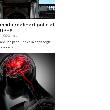
ecida realidad policial
eguay
6 10:20 am
/
abe, no pasó. Esa es la estrategia
 años y...