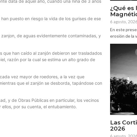
ente data de aquel año, cuando una niña de 3 años
¿Qué es 
Magnétic
han puesto en riesgo la vida de los gurises de ese
6 agosto, 202
En este prese
al zanjon, de aguas evidentemente contaminadas, y
erosión de la v
ses que han caído al zanjón debieron ser trasladados
piel, razón por la cual se estima un alto grado de
a cada vez mayor de roedores, a la vez que
, mientras que el zanjón se desborda, tapándose con
dad, y de Obras Públicas en particular, los vecinos
 ellos, por su cuenta, el entubamiento.
Las Corti
2026
6 agosto, 202