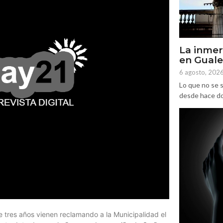
La inmer
en Gual
6 agosto, 202
Lo que no se s
desde hace dos
 tres años vienen reclamando a la Municipalidad el