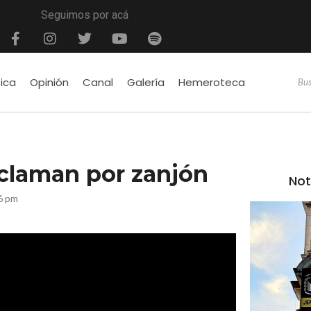
Seguimos por acá
tica
Opinión
Canal
Galería
Hemeroteca
eclaman por zanjón
Not
46 pm