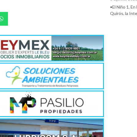
•El Niño 1. En
Quirós, la In