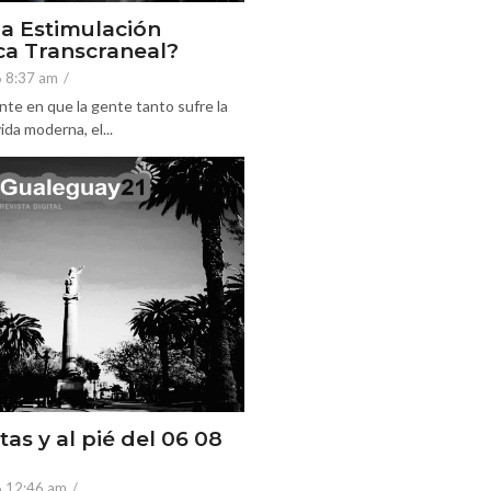
la Estimulación
a Transcraneal?
6 8:37 am
/
nte en que la gente tanto sufre la
ida moderna, el...
tas y al pié del 06 08
6 12:46 am
/