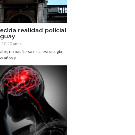
ecida realidad policial
eguay
6 10:20 am
/
abe, no pasó. Esa es la estrategia
 años y...