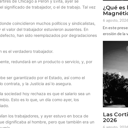
rtires de Chicago a Perón y Evita, ayer se
¿Qué es 
 significado de trabajador, o el de trabajo. Tal vez
Magnétic
6 agosto, 202
donde coincidieron muchos políticos y sindicalistas,
En este prese
y el valor del trabajador estuvieron ausentes. En
erosión de la v
u defecto, han sido reemplazados por degradaciones
 es el verdadero trabajador.
mente, redundará en un producto o servicio, y, por
ebe ser garantizado por el Estado, así como el
o contrata, y la Justicia así lo asegura.
ue la sociedad hoy rechaza es que el salario sea un
mbio. Esto es lo que, un día como ayer, los
iado.
Las Corti
alían los trabajadores, y ayer estuvo en boca de
2026
ue dignificaba al hombre, pero que también era un
6 agosto, 202
sumía.