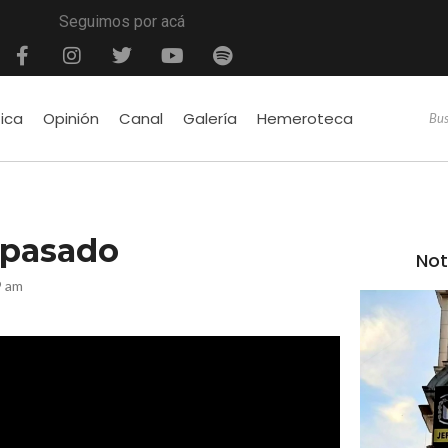
Seguimos por acá
tica
Opinión
Canal
Galería
Hemeroteca
 pasado
Not
9 am