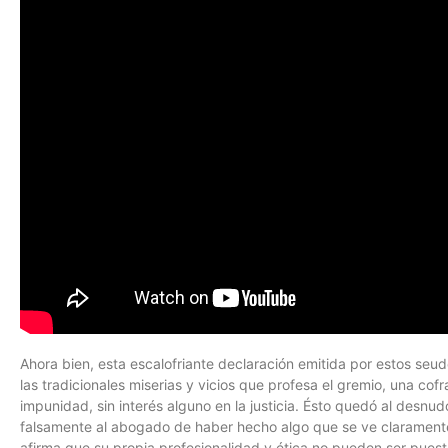
Ahora bien, esta escalofriante declaración emitida por estos seud
las tradicionales miserias y vicios que profesa el gremio, una co
impunidad, sin interés alguno en la justicia. Ésto quedó al des
falsamente al abogado de haber hecho algo que se ve claramente 
afirma que su propia profesionalidad y ética no pueden ser pues