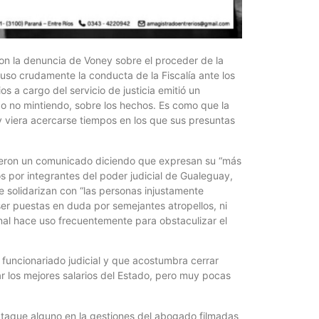
¿Qué es 
Magnétic
6 agosto, 202
En este prese
on la denuncia de Voney sobre el proceder de la
erosión de la v
puso crudamente la conducta de la Fiscalía ante los
s a cargo del servicio de justicia emitió un
o no mintiendo, sobre los hechos. Es como que la
 y viera acercarse tiempos en los que sus presuntas
itieron un comunicado diciendo que expresan su “más
os por integrantes del poder judicial de Gualeguay,
 solidarizan con “las personas injustamente
er puestas en duda por semejantes atropellos, ni
al hace uso frecuentemente para obstaculizar el
funcionariado judicial y que acostumbra cerrar
Las Corti
ar los mejores salarios del Estado, pero muy pocas
2026
6 agosto, 202
•El Niño 1. En
 ataque alguno en la gestiones del abogado filmadas