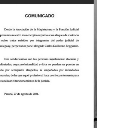
La inmer
en Gual
6 agosto, 202
Lo que no se s
desde hace dos