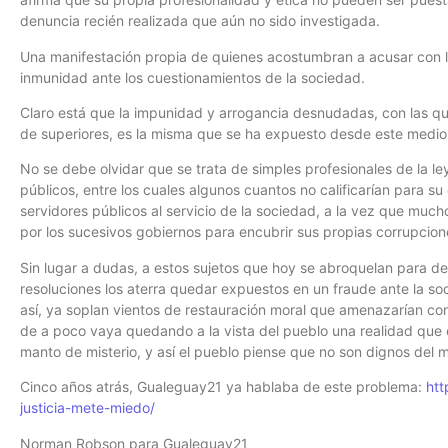
denuncia recién realizada que aún no sido investigada.
Una manifestación propia de quienes acostumbran a acusar con li
inmunidad ante los cuestionamientos de la sociedad.
Claro está que la impunidad y arrogancia desnudadas, con las q
de superiores, es la misma que se ha expuesto desde este medi
No se debe olvidar que se trata de simples profesionales de la l
públicos, entre los cuales algunos cuantos no calificarían para s
servidores públicos al servicio de la sociedad, a la vez que much
por los sucesivos gobiernos para encubrir sus propias corrupcion
Sin lugar a dudas, a estos sujetos que hoy se abroquelan para de
resoluciones los aterra quedar expuestos en un fraude ante la so
así, ya soplan vientos de restauración moral que amenazarían c
de a poco vaya quedando a la vista del pueblo una realidad que 
manto de misterio, y así el pueblo piense que no son dignos del
Cinco años atrás, Gualeguay21 ya hablaba de este problema:
htt
justicia-mete-miedo/
Norman Robson para Gualeguay21