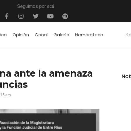
Seguimos por acá
tica
Opinión
Canal
Galería
Hemeroteca
ona ante la amenaza
Not
uncias
:15 am