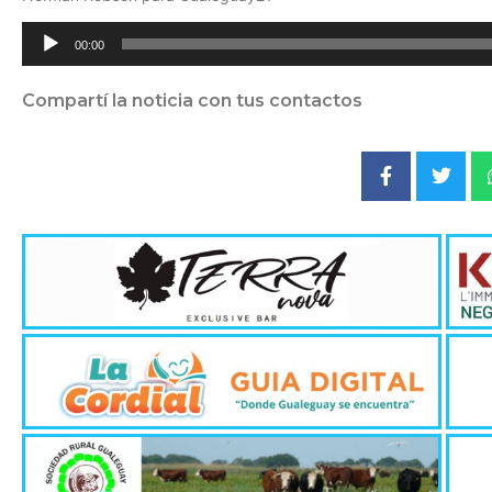
Reproductor
00:00
de
audio
Compartí la noticia con tus contactos