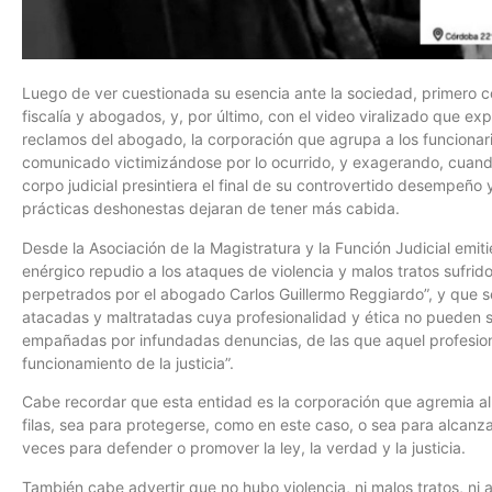
Luego de ver cuestionada su esencia ante la sociedad, primero c
fiscalía y abogados, y, por último, con el video viralizado que ex
reclamos del abogado, la corporación que agrupa a los funcionario
comunicado victimizándose por lo ocurrido, y exagerando, cuand
corpo judicial presintiera el final de su controvertido desempeño
prácticas deshonestas dejaran de tener más cabida.
Desde la Asociación de la Magistratura y la Función Judicial em
enérgico repudio a los ataques de violencia y malos tratos sufrid
perpetrados por el abogado Carlos Guillermo Reggiardo”, y que se
atacadas y maltratadas cuya profesionalidad y ética no pueden s
empañadas por infundadas denuncias, de las que aquel profesion
funcionamiento de la justicia”.
Cabe recordar que esta entidad es la corporación que agremia al 
filas, sea para protegerse, como en este caso, o sea para alcanz
veces para defender o promover la ley, la verdad y la justicia.
También cabe advertir que no hubo violencia, ni malos tratos, ni