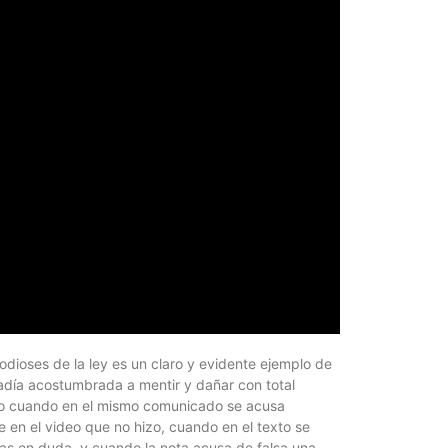
odioses de la ley es un claro y evidente ejemplo de
fradía acostumbrada a mentir y dañar con total
nudo cuando en el mismo comunicado se acusa
en el video que no hizo, cuando en el texto se
tas en duda, y cuando la nota acusa de falsa una