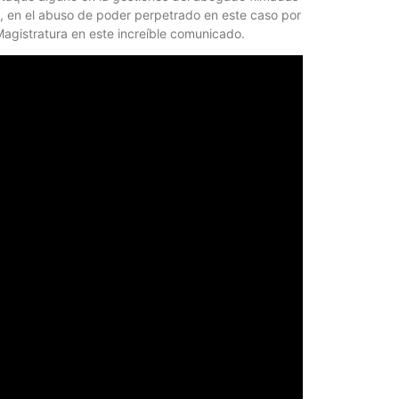
Quirós, la In
a, en el abuso de poder perpetrado en este caso por
Magistratura en este increíble comunicado.