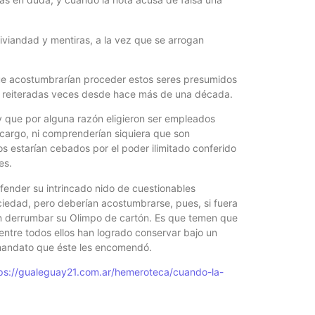
viandad y mentiras, a la vez que se arrogan
ue acostumbrarían proceder estos seres presumidos
o reiteradas veces desde hace más de una década.
ey que por alguna razón eligieron ser empleados
u cargo, ni comprenderían siquiera que son
os estarían cebados por el poder ilimitado conferido
es.
fender su intrincado nido de cuestionables
ciedad, pero deberían acostumbrarse, pues, si fuera
on derrumbar su Olimpo de cartón. Es que temen que
entre todos ellos han logrado conservar bajo un
 mandato que éste les encomendó.
ps://gualeguay21.com.ar/hemeroteca/cuando-la-