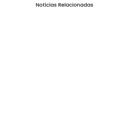
Noticias Relacionadas
La inmerecida realidad policial en
Gualeguay
6 agosto, 2026 10:20 am
/
Lo que no se sabe, no pasó. Esa es la estrategia desde hace dos