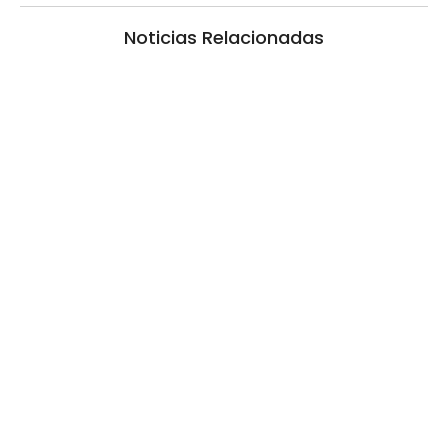
Noticias Relacionadas
La inmerecida realidad policial en
Gualeguay
6 agosto, 2026 10:20 am
/