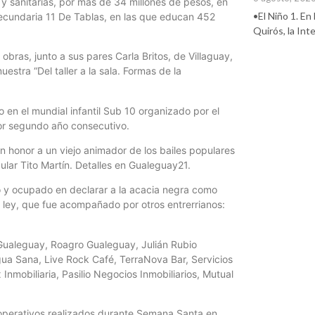
 y sanitarias, por más de 34 millones de pesos, en
•El Niño 1. En
 secundaria 11 De Tablas, en las que educan 452
Quirós, la In
 obras, junto a sus pares Carla Britos, de Villaguay,
stra “Del taller a la sala. Formas de la
o en el mundial infantil Sub 10 organizado por el
or segundo año consecutivo.
honor a un viejo animador de los bailes populares
lar Tito Martín. Detalles en Gualeguay21.
 y ocupado en declarar a la acacia negra como
 ley, que fue acompañado por otros entrerrianos:
 Gualeguay, Roagro Gualeguay, Julián Rubio
Agua Sana, Live Rock Café, TerraNova Bar, Servicios
nmobiliaria, Pasilio Negocios Inmobiliarios, Mutual
 operativos realizados durante Semana Santa en