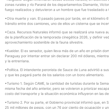
zonas rurales y río Paraná de los departamentos Diamante, Victor
fuego realizados y detuvieron a un hombre que fue trasladado a
•Otra muerte y van. El pasado jueves por tarde, en el kilómetro 61
tránsito entre dos camiones, uno de ellos un cisterna que se incen
•Caza. Recursos Naturales informó que se realizará una nueva aud
de la planificación de la temporada cinegética 2026, y definir ve
aprovechamiento sostenible de la fauna silvestre.
•Kueider. El ex senador, quien lleva más de un año en prisión domi
Paraguay por intentar entrar sin declarar 200 mil dólares, mientra
y la entrerriana.
•Política. El intendente peronista de Sauce de Luna advirtió a sus
y que les pagará parte de los salarios con un bono alimentario.
•Turismo 1. Según CAME, la cantidad de turistas durante la Seman
misma fecha del año anterior, pero se volvieron a priorizar esca
costo del transporte y la situación económica influyeron en las d
•Turismo 2. Por su parte, el Gobierno provincial informó que, en
25 mil millones de pesos, con un 76 por ciento de ocupación y un