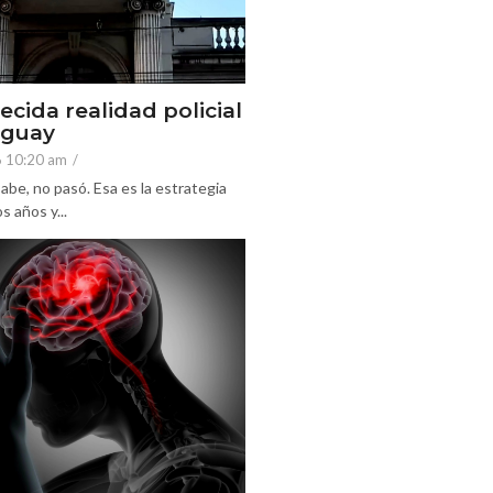
ecida realidad policial
eguay
6 10:20 am
/
abe, no pasó. Esa es la estrategia
 años y...