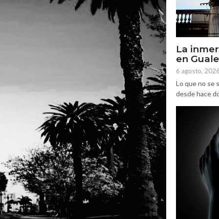
La inmer
en Gual
6 agosto, 202
Lo que no se s
desde hace dos