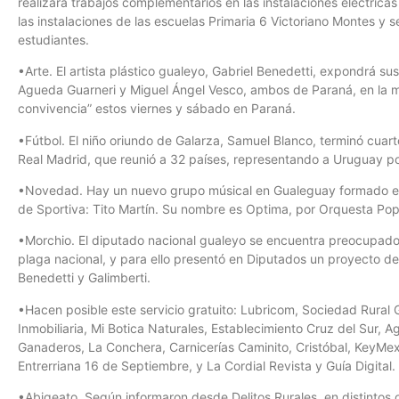
realizará trabajos complementarios en las instalaciones eléctricas
las instalaciones de las escuelas Primaria 6 Victoriano Montes y
estudiantes.
•Arte. El artista plástico gualeyo, Gabriel Benedetti, expondrá sus
Agueda Guarneri y Miguel Ángel Vesco, ambos de Paraná, en la mue
convivencia” estos viernes y sábado en Paraná.
•Fútbol. El niño oriundo de Galarza, Samuel Blanco, terminó cuart
Real Madrid, que reunió a 32 países, representando a Uruguay p
•Novedad. Hay un nuevo grupo músical en Gualeguay formado en 
de Sportiva: Tito Martín. Su nombre es Optima, por Orquesta Popu
•Morchio. El diputado nacional gualeyo se encuentra preocupado
plaga nacional, y para ello presentó en Diputados un proyecto de
Benedetti y Galimberti.
•Hacen posible este servicio gratuito: Lubricom, Sociedad Rural
Inmobiliaria, Mi Botica Naturales, Establecimiento Cruz del Sur, 
Ganaderos, La Conchera, Carnicerías Caminito, Cristóbal, KeyMex I
Entrerriana 16 de Septiembre, y La Cordial Revista y Guía Digital.
•Abigeato. Según informaron desde Delitos Rurales, en distintos