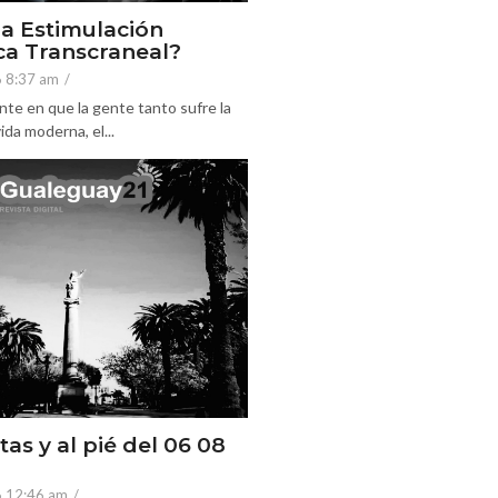
la Estimulación
a Transcraneal?
6 8:37 am
/
nte en que la gente tanto sufre la
ida moderna, el...
tas y al pié del 06 08
6 12:46 am
/