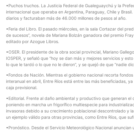
•Puchos truchos. La Justicia Federal de Gualeguaychú y la Prefe
internacional que operaba en Argentina, Paraguay, Chile y Brasil
diarios y facturaban más de 46.000 millones de pesos al año.
•Feria del Libro. El pasado miércoles, en la sala Cortazar del pre
de sucesos”, novela de Mariana Bolzán ganadora del premio Fray 
editado por Azogue Libros.
•OSER. El presidente de la obra social provincial, Mariano Galleg
IOSPER, y señaló que “hoy se dan más y mejores servicios y esto no
lo que le tardó o lo que no le dieron”, y se quejó de que “nadie di
•Fondos de Nación. Mientras el gobierno nacional recorta fondos
interanual en abril, Entre Ríos está entre las más beneficiadas, y
caja previsional.
•Editorial. Frente al daño ambiental y productivo que generan el ci
poniendo en marcha un frigorífico multiespecie para industrializ
invasoras debido a su crecimiento poblacional descontrolado y l
un ejemplo válido para otras provincias, como Entre Ríos, que suf
•Pronóstico. Desde el Servicio Meteorológico Nacional anuncian u