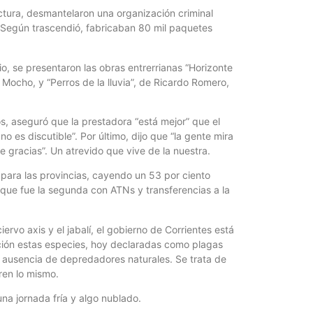
ctura, desmantelaron una organización criminal
. Según trascendió, fabricaban 80 mil paquetes
dio, se presentaron las obras entrerrianas “Horizonte
Mocho, y “Perros de la lluvia”, de Ricardo Romero,
os, aseguró que la prestadora “está mejor” que el
 es discutible”. Por último, dijo que “la gente mira
ce gracias”. Un atrevido que vive de la nuestra.
 para las provincias, cayendo un 53 por ciento
a que fue la segunda con ATNs y transferencias a la
ervo axis y el jabalí, el gobierno de Corrientes está
ación estas especies, hoy declaradas como plagas
a ausencia de depredadores naturales. Se trata de
ren lo mismo.
na jornada fría y algo nublado.