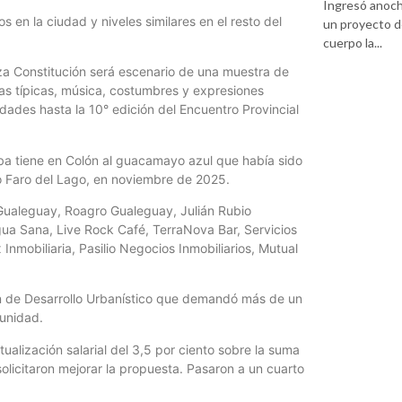
Ingresó anoch
s en la ciudad y niveles similares en el resto del
un proyecto d
cuerpo la...
aza Constitución será escenario de una muestra de
as típicas, música, costumbres y expresiones
vidades hasta la 10° edición del Encuentro Provincial
ba tiene en Colón al guacamayo azul que había sido
jo Faro del Lago, en noviembre de 2025.
 Gualeguay, Roagro Gualeguay, Julián Rubio
Agua Sana, Live Rock Café, TerraNova Bar, Servicios
nmobiliaria, Pasilio Negocios Inmobiliarios, Mutual
lan de Desarrollo Urbanístico que demandó más de un
munidad.
tualización salarial del 3,5 por ciento sobre la suma
olicitaron mejorar la propuesta. Pasaron a un cuarto