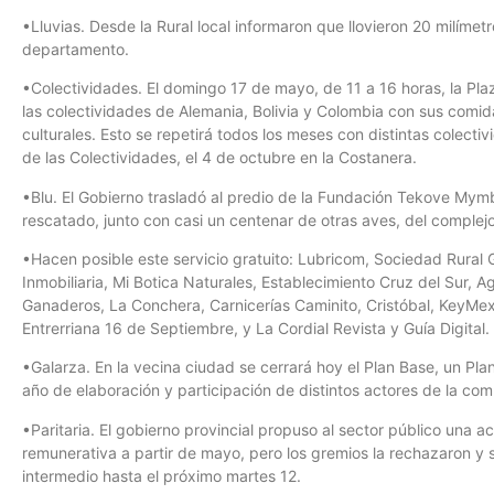
•Lluvias. Desde la Rural local informaron que llovieron 20 milímetro
departamento.
•Colectividades. El domingo 17 de mayo, de 11 a 16 horas, la Pl
las colectividades de Alemania, Bolivia y Colombia con sus comid
culturales. Esto se repetirá todos los meses con distintas colecti
de las Colectividades, el 4 de octubre en la Costanera.
•Blu. El Gobierno trasladó al predio de la Fundación Tekove Mym
rescatado, junto con casi un centenar de otras aves, del comple
•Hacen posible este servicio gratuito: Lubricom, Sociedad Rural
Inmobiliaria, Mi Botica Naturales, Establecimiento Cruz del Sur, 
Ganaderos, La Conchera, Carnicerías Caminito, Cristóbal, KeyMex I
Entrerriana 16 de Septiembre, y La Cordial Revista y Guía Digital.
•Galarza. En la vecina ciudad se cerrará hoy el Plan Base, un P
año de elaboración y participación de distintos actores de la co
•Paritaria. El gobierno provincial propuso al sector público una ac
remunerativa a partir de mayo, pero los gremios la rechazaron y s
intermedio hasta el próximo martes 12.