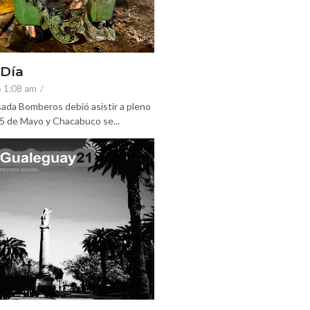
 Día
6 1:08 am
/
ada Bomberos debió asistir a pleno
25 de Mayo y Chacabuco se...