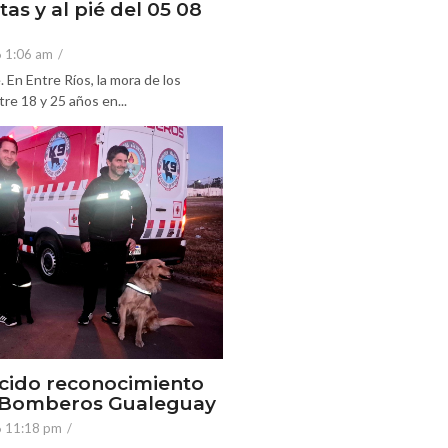
tas y al pié del 05 08
6 1:06 am
/
En Entre Ríos, la mora de los
re 18 y 25 años en...
cido reconocimiento
e Bomberos Gualeguay
6 11:18 pm
/