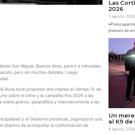
Las Corti
2026
5 agosto, 202
•Preocupante. 
jóvenes de ent
 desde San Miguel, Buenos Aires, para ir a tribunales
 situación, pero sin muchos detalles. Luego
udad.
 Rural local proponen dos charlas el viernes 15 de
. Uno sobre el clima y la campaña fina 2026 a las
s sobre granos, geopolítica y macroeconomía a las
Un mere
nicipalidad y el Gobierno provincial, organizaron una
al K9 d
 el objetivo de acompañar la conformación de
4 agosto, 202