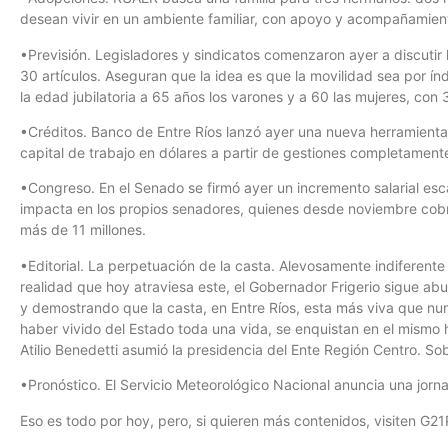
desean vivir en un ambiente familiar, con apoyo y acompañamient
•Previsión. Legisladores y sindicatos comenzaron ayer a discutir 
30 artículos. Aseguran que la idea es que la movilidad sea por índ
la edad jubilatoria a 65 años los varones y a 60 las mujeres, con
•Créditos. Banco de Entre Ríos lanzó ayer una nueva herramienta
capital de trabajo en dólares a partir de gestiones completamente
•Congreso. En el Senado se firmó ayer un incremento salarial esca
impacta en los propios senadores, quienes desde noviembre cobra
más de 11 millones.
•Editorial. La perpetuación de la casta. Alevosamente indiferente 
realidad que hoy atraviesa este, el Gobernador Frigerio sigue a
y demostrando que la casta, en Entre Ríos, esta más viva que nu
haber vivido del Estado toda una vida, se enquistan en el mismo h
Atilio Benedetti asumió la presidencia del Ente Región Centro. So
•Pronóstico. El Servicio Meteorológico Nacional anuncia una jor
Eso es todo por hoy, pero, si quieren más contenidos, visiten G21