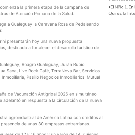
•El Niño 1. En
y, comienza la primera etapa de la campaña de
Quirós, la In
tros de Atención Primaria de la Salud.
 llega a Gualeguay la Caravana Rosa de Pedaleando
r.
gerini presentarán hoy una nueva propuesta
s, destinada a fortalecer el desarrollo turístico de
 Gualeguay, Roagro Gualeguay, Julián Rubio
Agua Sana, Live Rock Café, TerraNova Bar, Servicios
nmobiliaria, Pasilio Negocios Inmobiliarios, Mutual
mpaña de Vacunación Antigripal 2026 en simultáneo
se adelantó en respuesta a la circulación de la nueva
tra agroindustrial de América Latina con créditos al
a presencia de unas 30 empresas entrerrianas.
ujeres de 12 y 16 años y un varón de 14, quienes