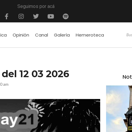
Seguimos por acá
tica
Opinión
Canal
Galería
Hemeroteca
é del 12 03 2026
Not
10 am