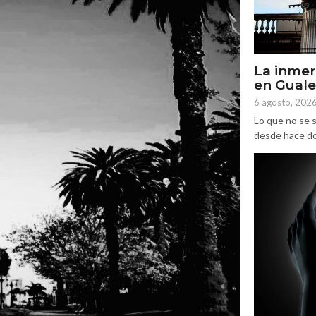
La inmer
en Gual
6 agosto, 202
Lo que no se s
desde hace dos