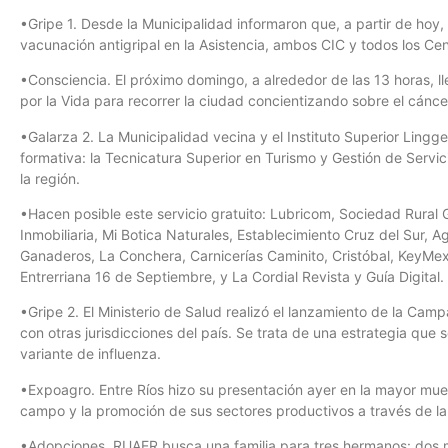
•Gripe 1. Desde la Municipalidad informaron que, a partir de ho
vacunación antigripal en la Asistencia, ambos CIC y todos los Cen
•Consciencia. El próximo domingo, a alrededor de las 13 horas,
por la Vida para recorrer la ciudad concientizando sobre el cánce
•Galarza 2. La Municipalidad vecina y el Instituto Superior Ling
formativa: la Tecnicatura Superior en Turismo y Gestión de Servicio
la región.
•Hacen posible este servicio gratuito: Lubricom, Sociedad Rural
Inmobiliaria, Mi Botica Naturales, Establecimiento Cruz del Sur, 
Ganaderos, La Conchera, Carnicerías Caminito, Cristóbal, KeyMex I
Entrerriana 16 de Septiembre, y La Cordial Revista y Guía Digital.
•Gripe 2. El Ministerio de Salud realizó el lanzamiento de la Ca
con otras jurisdicciones del país. Se trata de una estrategia que 
variante de influenza.
•Expoagro. Entre Ríos hizo su presentación ayer en la mayor mues
campo y la promoción de sus sectores productivos a través de l
•Adopciones. RUAER busca una familia para tres hermanos: dos m