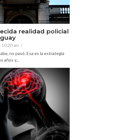
ecida realidad policial
eguay
6 10:20 am
/
abe, no pasó. Esa es la estrategia
 años y...