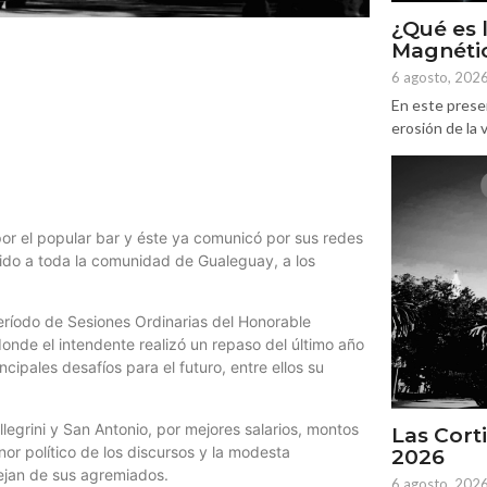
¿Qué es 
Magnétic
6 agosto, 202
En este prese
erosión de la v
por el popular bar y éste ya comunicó por sus redes
ibido a toda la comunidad de Gualeguay, a los
Período de Sesiones Ordinarias del Honorable
onde el intendente realizó un repaso del último año
cipales desafíos para el futuro, entre ellos su
legrini y San Antonio, por mejores salarios, montos
Las Corti
enor político de los discursos y la modesta
2026
lejan de sus agremiados.
6 agosto, 202