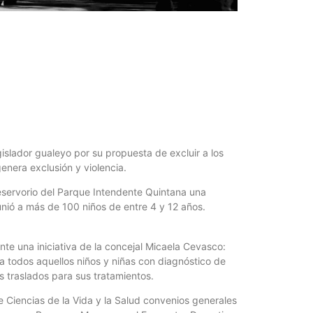
Foto del
5 agosto, 202
La semana pas
centro, calle 
islador gualeyo por su propuesta de excluir a los
enera exclusión y violencia.
reservorio del Parque Intendente Quintana una
nió a más de 100 niños de entre 4 y 12 años.
nte una iniciativa de la concejal Micaela Cevasco:
Las Corti
a todos aquellos niños y niñas con diagnóstico de
2026
 traslados para sus tratamientos.
5 agosto, 202
e Ciencias de la Vida y la Salud convenios generales
•Preocupante. 