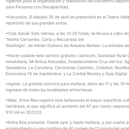
vigentes para la organización y realización del Encuentro Depor
para Personas con Discapacidad.
•Iracundos. El sábado 25 de abril se presentará en el Teatro Itali
repertorio de sus grandes exitos.
•Club Social. Este viernes, a las 10:30 horas, se llevara a cabo en 
“Monte Cervantes, Carta y Recuerdos del
Naufragio”, de Adrián Gustavo de Antueno Berisso. La entrada será
•Hacen posible este servicio gratuito: Lubricom, Sociedad Rural
Inmobiliaria, Mi Botica Naturales, Establecimiento Cruz del Sur, 
Ganaderos, La Conchera, Carnicerías Caminito, Cristóbal, KeyMex I
Entrerriana 16 de Septiembre, y La Cordial Revista y Guía Digital.
•Agmer. La gremial convocó para mañana, entre las 17 y las 19 h
ingresos de todas las localidades entrerrianas.
•Maíz. Entre Ríos registró esta temporada la mayor superficie cu
hectáreas, lo que significa un aumento del 87 por ciento respecto 
510 mil en 2021/22.
•Entre Ríos presente. Desde ayer y hasta mañana, y por cuarto 
acompañando a una comitiva de 40 pymes de 12 provincias argen