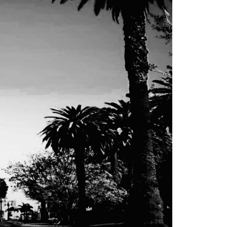
La Munic
Más dud
certezas
5 agosto, 202
En la mañana d
Intendente Do