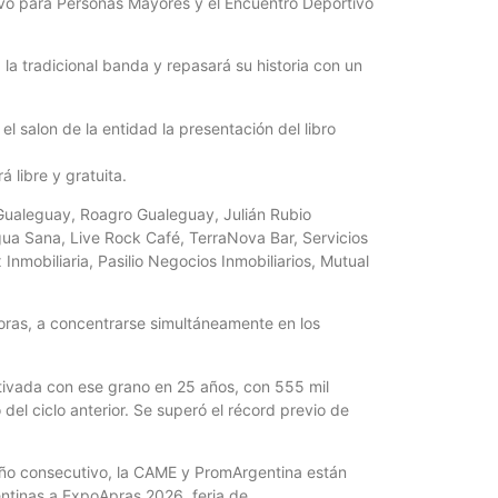
tivo para Personas Mayores y el Encuentro Deportivo
jóvenes de ent
a la tradicional banda y repasará su historia con un
el salon de la entidad la presentación del libro
 libre y gratuita.
 Gualeguay, Roagro Gualeguay, Julián Rubio
Agua Sana, Live Rock Café, TerraNova Bar, Servicios
nmobiliaria, Pasilio Negocios Inmobiliarios, Mutual
oras, a concentrarse simultáneamente en los
ltivada con ese grano en 25 años, con 555 mil
del ciclo anterior. Se superó el récord previo de
año consecutivo, la CAME y PromArgentina están
tinas a ExpoApras 2026, feria de