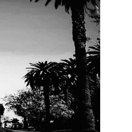
La inmer
en Gual
6 agosto, 202
Lo que no se s
desde hace dos