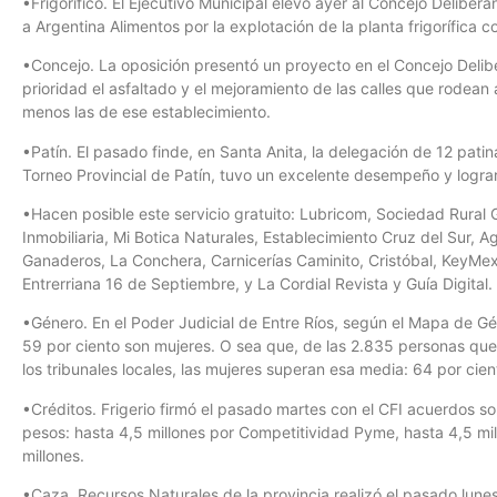
•Frigorífico. El Ejecutivo Municipal elevó ayer al Concejo Deliber
a Argentina Alimentos por la explotación de la planta frigorífica 
•Concejo. La oposición presentó un proyecto en el Concejo Deli
prioridad el asfaltado y el mejoramiento de las calles que rodean
menos las de ese establecimiento.
•Patín. El pasado finde, en Santa Anita, la delegación de 12 pati
Torneo Provincial de Patín, tuvo un excelente desempeño y lograr
•Hacen posible este servicio gratuito: Lubricom, Sociedad Rural
Inmobiliaria, Mi Botica Naturales, Establecimiento Cruz del Sur, 
Ganaderos, La Conchera, Carnicerías Caminito, Cristóbal, KeyMex I
Entrerriana 16 de Septiembre, y La Cordial Revista y Guía Digital.
•Género. En el Poder Judicial de Entre Ríos, según el Mapa de Gén
59 por ciento son mujeres. O sea que, de las 2.835 personas que t
los tribunales locales, las mujeres superan esa media: 64 por cien
•Créditos. Frigerio firmó el pasado martes con el CFI acuerdos s
pesos: hasta 4,5 millones por Competitividad Pyme, hasta 4,5 mi
millones.
•Caza. Recursos Naturales de la provincia realizó el pasado lunes