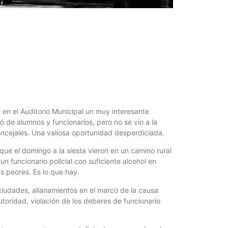
¿Qué es 
Magnétic
6 agosto, 202
En este prese
erosión de la v
 en el Auditorio Municipal un muy interesante
nó de alumnos y funcionarios, pero no se vio a la
os concejales. Una valiosa oportunidad desperdiciada.
que el domingo a la siesta vieron en un camino rural
un funcionario policial con suficiente alcohol en
s peores. Es lo que hay.
Las Corti
ciudades, allanamientos en el marco de la causa
2026
utoridad, violación de los deberes de funcionario
6 agosto, 202
•El Niño 1. En