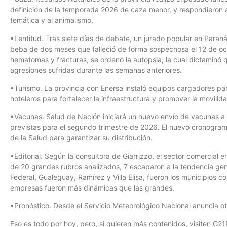
definición de la temporada 2026 de caza menor, y respondieron a
temática y al animalismo.
•Lentitud. Tras siete días de debate, un jurado popular en Paran
beba de dos meses que falleció de forma sospechosa el 12 de oc
hematomas y fracturas, se ordenó la autopsia, la cual dictaminó
agresiones sufridas durante las semanas anteriores.
•Turismo. La provincia con Enersa instaló equipos cargadores para
hoteleros para fortalecer la infraestructura y promover la movilid
•Vacunas. Salud de Nación iniciará un nuevo envío de vacunas a l
previstas para el segundo trimestre de 2026. El nuevo cronogr
de la Salud para garantizar su distribución.
•Editorial. Según la consultora de Giarrizzo, el sector comercial 
de 20 grandes rubros analizados, 7 escaparon a la tendencia genera
Federal, Gualeguay, Ramírez y Villa Elisa, fueron los municipios
empresas fueron más dinámicas que las grandes.
•Pronóstico. Desde el Servicio Meteorológico Nacional anuncia o
Eso es todo por hoy, pero, si quieren más contenidos, visiten G21