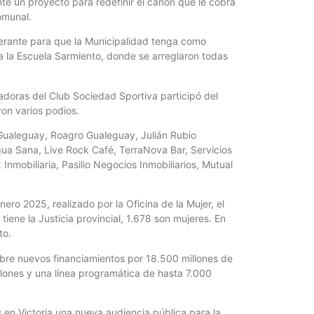
ante un proyecto para redefinir el canon que le cobra
Quirós, la In
comunal.
berante para que la Municipalidad tenga como
 a la Escuela Sarmiento, donde se arreglaron todas
nadoras del Club Sociedad Sportiva participó del
on varios podios.
 Gualeguay, Roagro Gualeguay, Julián Rubio
Agua Sana, Live Rock Café, TerraNova Bar, Servicios
nmobiliaria, Pasilio Negocios Inmobiliarios, Mutual
ero 2025, realizado por la Oficina de la Mujer, el
iene la Justicia provincial, 1.678 son mujeres. En
to.
obre nuevos financiamientos por 18.500 millones de
llones y una línea programática de hasta 7.000
 en Victoria una nueva audiencia pública para la