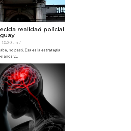
ecida realidad policial
eguay
6 10:20 am
/
abe, no pasó. Esa es la estrategia
 años y...