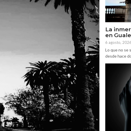
La inmer
en Gual
6 agosto, 202
Lo que no se s
desde hace dos