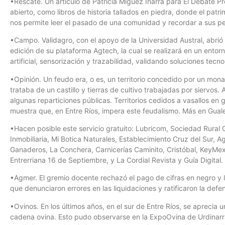
•Rescate. Un artículo de Patricia Miguez Iñarra para El Debate 
abierto, como libros de historia tallados en piedra, donde el patrim
nos permite leer el pasado de una comunidad y recordar a sus pe
•Campo. Validagro, con el apoyo de la Universidad Austral, abrió
edición de su plataforma Agtech, la cual se realizará en un entor
artificial, sensorización y trazabilidad, validando soluciones tecno
•Opinión. Un feudo era, o es, un territorio concedido por un mona
trataba de un castillo y tierras de cultivo trabajadas por siervos.
algunas reparticiones públicas. Territorios cedidos a vasallos en 
muestra que, en Entre Ríos, impera este feudalismo. Más en Gual
•Hacen posible este servicio gratuito: Lubricom, Sociedad Rural
Inmobiliaria, Mi Botica Naturales, Establecimiento Cruz del Sur, 
Ganaderos, La Conchera, Carnicerías Caminito, Cristóbal, KeyMex I
Entrerriana 16 de Septiembre, y La Cordial Revista y Guía Digital.
•Agmer. El gremio docente rechazó el pago de cifras en negro y la
que denunciaron errores en las liquidaciones y ratificaron la defe
•Ovinos. En los últimos años, en el sur de Entre Ríos, se aprecia u
cadena ovina. Esto pudo observarse en la ExpoOvina de Urdinarr