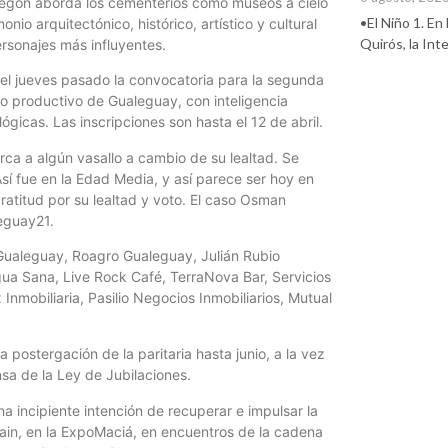
Pregón aborda los cementerios como museos a cielo
•El Niño 1. En
onio arquitectónico, histórico, artístico y cultural
Quirós, la In
rsonajes más influyentes.
 el jueves pasado la convocatoria para la segunda
no productivo de Gualeguay, con inteligencia
lógicas. Las inscripciones son hasta el 12 de abril.
rca a algún vasallo a cambio de su lealtad. Se
 Así fue en la Edad Media, y así parece ser hoy en
gratitud por su lealtad y voto. El caso Osman
eguay21.
 Gualeguay, Roagro Gualeguay, Julián Rubio
Agua Sana, Live Rock Café, TerraNova Bar, Servicios
nmobiliaria, Pasilio Negocios Inmobiliarios, Mutual
 postergación de la paritaria hasta junio, a la vez
nsa de la Ley de Jubilaciones.
na incipiente intención de recuperar e impulsar la
ain, en la ExpoMaciá, en encuentros de la cadena