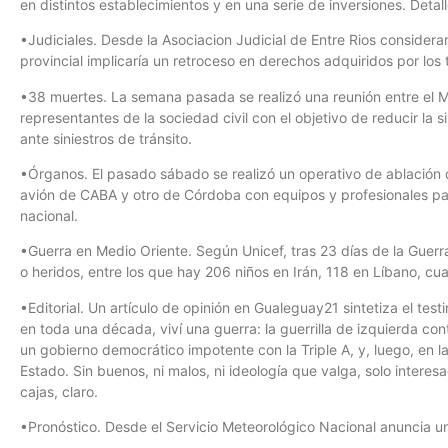
en distintos establecimientos y en una serie de inversiones. Deta
•Judiciales. Desde la Asociacion Judicial de Entre Rios considerar
provincial implicaría un retroceso en derechos adquiridos por los
•38 muertes. La semana pasada se realizó una reunión entre el Min
representantes de la sociedad civil con el objetivo de reducir la si
ante siniestros de tránsito.
•Órganos. El pasado sábado se realizó un operativo de ablación 
avión de CABA y otro de Córdoba con equipos y profesionales pa
nacional.
•Guerra en Medio Oriente. Según Unicef, tras 23 días de la Guer
o heridos, entre los que hay 206 niños en Irán, 118 en Líbano, cua
•Editorial. Un artículo de opinión en Gualeguay21 sintetiza el test
en toda una década, viví una guerra: la guerrilla de izquierda co
un gobierno democrático impotente con la Triple A, y, luego, en 
Estado. Sin buenos, ni malos, ni ideología que valga, solo interes
cajas, claro.
•Pronóstico. Desde el Servicio Meteorológico Nacional anuncia un 