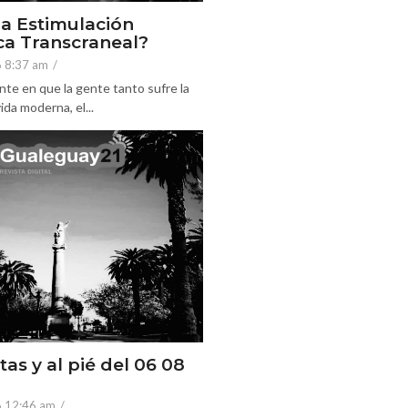
la Estimulación
a Transcraneal?
6 8:37 am
/
nte en que la gente tanto sufre la
ida moderna, el...
tas y al pié del 06 08
6 12:46 am
/