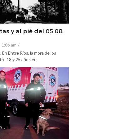
tas y al pié del 05 08
6 1:06 am
/
En Entre Ríos, la mora de los
re 18 y 25 años en...