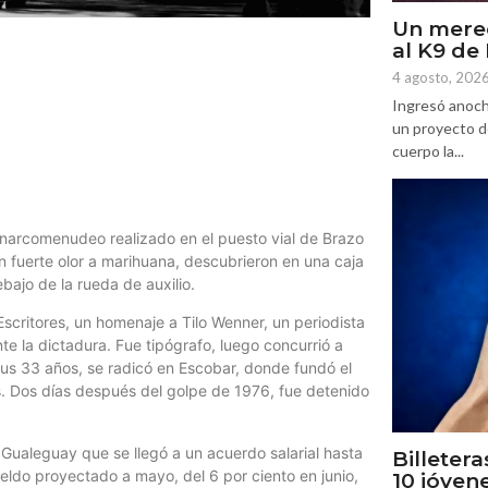
Un mere
al K9 d
4 agosto, 202
Ingresó anoch
un proyecto d
cuerpo la...
 narcomenudeo realizado en el puesto vial de Brazo
un fuerte olor a marihuana, descubrieron en una caja
jo de la rueda de auxilio.
Escritores, un homenaje a Tilo Wenner, un periodista
e la dictadura. Fue tipógrafo, luego concurrió a
 sus 33 años, se radicó en Escobar, donde fundó el
s. Dos días después del golpe de 1976, fue detenido
 Gualeguay que se llegó a un acuerdo salarial hasta
Billetera
eldo proyectado a mayo, del 6 por ciento en junio,
10 jóven