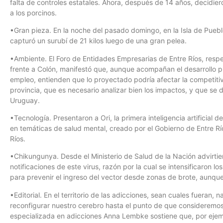
falta de controles estatales. Ahora, después de 14 años, decidier
a los porcinos.
•Gran pieza. En la noche del pasado domingo, en la Isla de Puebl
capturó un surubí de 21 kilos luego de una gran pelea.
•Ambiente. El Foro de Entidades Empresarias de Entre Ríos, respe
frente a Colón, manifestó que, aunque acompañan el desarrollo pr
empleo, entienden que lo proyectado podría afectar la competitivi
provincia, que es necesario analizar bien los impactos, y que se 
Uruguay.
•Tecnología. Presentaron a Ori, la primera inteligencia artificial
en temáticas de salud mental, creado por el Gobierno de Entre Río
Ríos.
•Chikungunya. Desde el Ministerio de Salud de la Nación advirtie
notificaciones de este virus, razón por la cual se intensificaron l
para prevenir el ingreso del vector desde zonas de brote, aunque 
•Editorial. En el territorio de las adicciones, sean cuales fueran,
reconfigurar nuestro cerebro hasta el punto de que consideremos n
especializada en adicciones Anna Lembke sostiene que, por ejemp