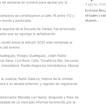
 y de sentarse en octubre para ajustar por la
4 agosto, 202
En Entre Ríos, 
virtuales y ta
 Bomberos se constituyeron a calle 76 entre 112 y
alcanzó...
e monte y pastizales.
la esquina de la Escuela de Tablas, fue arrancado
hasta que se repongo la señalización.
rá recién ahora la edición 2025 este homenaje al
o del evento.
 Gualeguay, Roagro Gualeguay, Julián Rubio
Agua Sana, Live Rock Café, TerraNova Bar, Servicios
nmobiliaria, Pasilio Negocios Inmobiliarios, Mutual
a Justicia, Nahir Galarza, interna de la Unidad
ora a su abuela enferma, y regresó sin registrarse
n Gobernador Mansilla con faena, desposte y línea de
desleal de un mercado informal favorecido por la