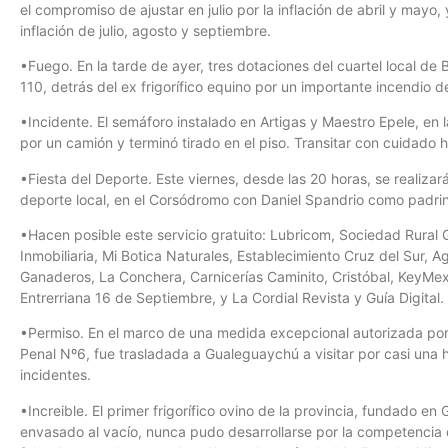
el compromiso de ajustar en julio por la inflación de abril y mayo,
inflación de julio, agosto y septiembre.
•Fuego. En la tarde de ayer, tres dotaciones del cuartel local de
110, detrás del ex frigorífico equino por un importante incendio d
•Incidente. El semáforo instalado en Artigas y Maestro Epele, en 
por un camión y terminó tirado en el piso. Transitar con cuidado 
•Fiesta del Deporte. Este viernes, desde las 20 horas, se realiza
deporte local, en el Corsódromo con Daniel Spandrio como padrin
•Hacen posible este servicio gratuito: Lubricom, Sociedad Rural
Inmobiliaria, Mi Botica Naturales, Establecimiento Cruz del Sur, 
Ganaderos, La Conchera, Carnicerías Caminito, Cristóbal, KeyMex I
Entrerriana 16 de Septiembre, y La Cordial Revista y Guía Digital.
•Permiso. En el marco de una medida excepcional autorizada por l
Penal Nº6, fue trasladada a Gualeguaychú a visitar por casi una h
incidentes.
•Increible. El primer frigorífico ovino de la provincia, fundado e
envasado al vacío, nunca pudo desarrollarse por la competencia 