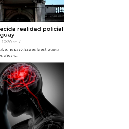
ecida realidad policial
eguay
6 10:20 am
/
abe, no pasó. Esa es la estrategia
 años y...