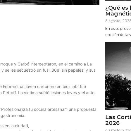
¿Qué es 
Magnétic
6 agosto, 202
En este prese
erosión de la v
rroque y Carbó interceptaron, en el camino a La
y se les secuestró un fusil 308, sin papeles, y sus
e Febrero, un joven cartonero en bicicleta fue
etroff. La víctima sufrió lesiones leves y el auto
“Profesionalizá tu cocina artesanal”, una propuesta
n gastronomía.
Las Corti
2026
os en la ciudad,
6 agosto, 202