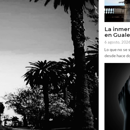
La inmer
en Gual
6 agosto, 202
Lo que no se s
desde hace dos