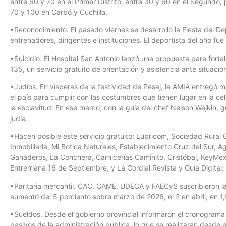
entre 60 y 70 en el Primer Distrito, entre 30 y 60 en el Segundo,
70 y 100 en Carbó y Cuchilla.
•Reconocimiento. El pasado viernes se desarrolló la Fiesta del 
entrenadores, dirigentes e instituciones. El deportista del año fu
•Suicidio. El Hospital San Antonio lanzó una propuesta para fortal
135, un servicio gratuito de orientación y asistencia ante situacion
•Judíos. En vísperas de la festividad de Pésaj, la AMIA entregó
el país para cumplir con las costumbres que tienen lugar en la cel
la esclavitud. En ese marco, con la guía del chef Nelson Wejkin,
judía.
•Hacen posible este servicio gratuito: Lubricom, Sociedad Rural
Inmobiliaria, Mi Botica Naturales, Establecimiento Cruz del Sur, 
Ganaderos, La Conchera, Carnicerías Caminito, Cristóbal, KeyMex I
Entrerriana 16 de Septiembre, y La Cordial Revista y Guía Digital.
•Paritaria mercantil. CAC, CAME, UDECA y FAECyS suscribieron la 
aumento del 5 porciento sobre marzo de 2026, el 2 en abril, en 1
•Sueldos. Desde el gobierno provincial informaron el cronograma
pasivos de la administración pública, lo que se realizarán desde e