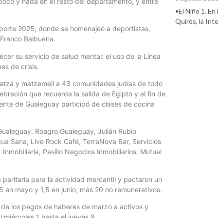
 poco y nada en el resto del departamento, y entre
•El Niño 1. En
Quirós, la In
Deporte 2025, donde se homenajeó a deportistas,
e Franco Balbuena.
ecer su servicio de salud mental: el uso de la Línea
es de crisis.
 matzá y matzemeil a 43 comunidades judías de todo
ebración que recuerda la salida de Egipto y el fin de
 gente de Gualeguay participó de clases de cocina
 Gualeguay, Roagro Gualeguay, Julián Rubio
Agua Sana, Live Rock Café, TerraNova Bar, Servicios
nmobiliaria, Pasilio Negocios Inmobiliarios, Mutual
paritaria para la actividad mercantil y pactaron un
,5 en mayo y 1,5 en junio, más 20 no remunerativos.
 de los pagos de haberes de marzo a activos y
l miércoles 1 hasta el jueves 9.