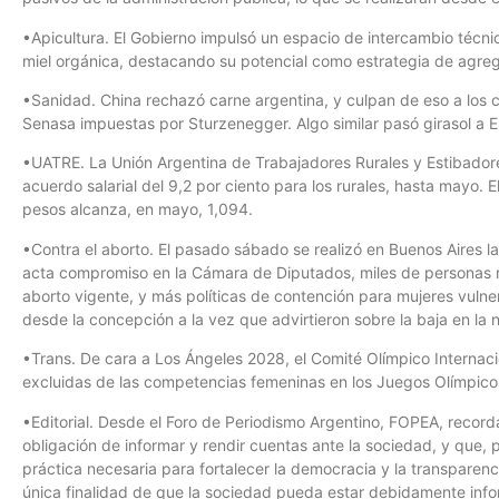
•Apicultura. El Gobierno impulsó un espacio de intercambio técni
miel orgánica, destacando su potencial como estrategia de agre
•Sanidad. China rechazó carne argentina, y culpan de eso a los co
Senasa impuestas por Sturzenegger. Algo similar pasó girasol a 
•UATRE. La Unión Argentina de Trabajadores Rurales y Estibador
acuerdo salarial del 9,2 por ciento para los rurales, hasta mayo. E
pesos alcanza, en mayo, 1,094.
•Contra el aborto. El pasado sábado se realizó en Buenos Aires l
acta compromiso en la Cámara de Diputados, miles de personas re
aborto vigente, y más políticas de contención para mujeres vulner
desde la concepción a la vez que advirtieron sobre la baja en la n
•Trans. De cara a Los Ángeles 2028, el Comité Olímpico Internac
excluidas de las competencias femeninas en los Juegos Olímpico
•Editorial. Desde el Foro de Periodismo Argentino, FOPEA, recorda
obligación de informar y rendir cuentas ante la sociedad, y que, 
práctica necesaria para fortalecer la democracia y la transparenci
única finalidad de que la sociedad pueda estar debidamente info