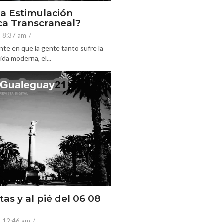
la Estimulación
a Transcraneal?
6 8:37 am
/
nte en que la gente tanto sufre la
ida moderna, el...
tas y al pié del 06 08
6 12:46 am
/