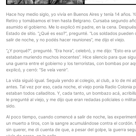
Hace hoy medio siglo, yo vivía en Buenos Aires y tenía 14 años. Y
Retiro y tomábamos el tren hasta Belgrano. Cursaba segundo año
asumido el gobierno. Me lo explicó mi padre, en la cena. Después
Estado de sitio. “¿Qué es eso?”, pregunté. “Los soldados pueden 
salir de noche, y no podés hacer reuniones”, me dijo el viejo.
“¿Y porqué?”, pregunté. “Era hora”, celebró, y me dijo: “Esto era
estaban muriendo muchos inocentes”. Hice silencio para que sigu
una guerra entre el gobierno y los terroristas, con bombas por aquí
explicó, y cerró: “Se veía venir”.
La vida siguió igual. Seguía yendo al colegio, al club, a lo de mi
antes. Tal vez por eso, cada noche, el viejo ponía Radio Coloni
estaban todos calladitos. Y, cada tanto, un bombazo acá, acribilla
le pregunté al viejo, y me dijo que eran redadas policiales o mili
sido.
Al poco tiempo, cuando comencé a salir de noche, las experimen
un muerto a tiros, con la sangre acumulándose contra el cordón. 
sin querer, me di cuenta de que, a pesar del golpe, la guerra seg
vivía de cerca, en la calle.