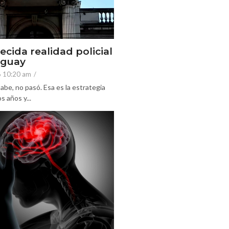
ecida realidad policial
eguay
6 10:20 am
/
abe, no pasó. Esa es la estrategia
 años y...