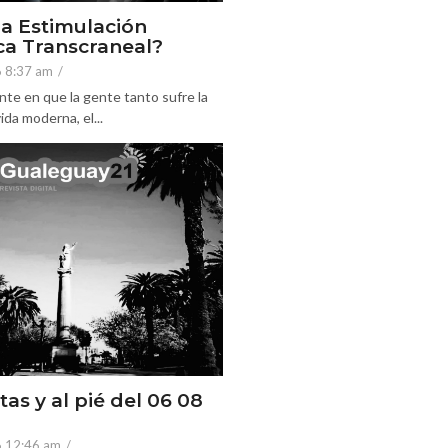
la Estimulación
a Transcraneal?
6 8:37 am
/
nte en que la gente tanto sufre la
ida moderna, el...
tas y al pié del 06 08
6 12:46 am
/