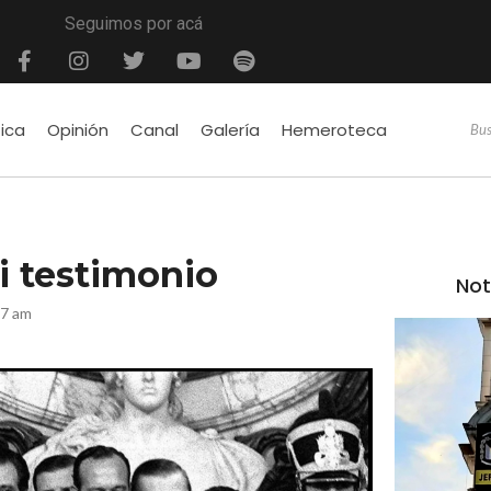
Seguimos por acá
tica
Opinión
Canal
Galería
Hemeroteca
i testimonio
Not
57 am