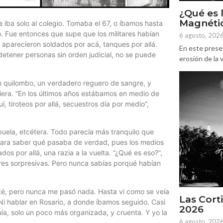
¿Qué es 
Magnétic
a iba solo al colegio. Tomaba el 67, o íbamos hasta
. Fue entonces que supe que los militares habían
6 agosto, 202
 aparecieron soldados por acá, tanques por allá.
En este prese
detener personas sin orden judicial, no se puede
erosión de la v
 un quilombo, un verdadero reguero de sangre, y
iera. “En los últimos años estábamos en medio de
, tiroteos por allá, secuestros día por medio”,
 abuela, etcétera. Todo parecía más tranquilo que
a para saber qué pasaba de verdad, pues los medios
dos por allá, una razia a la vuelta. “¿Qué es eso?”,
tares sorpresivas. Pero nunca sabías porqué habían
té, pero nunca me pasó nada. Hasta vi como se veía
Las Corti
Ni hablar en Rosario, a donde íbamos seguido. Casi
2026
uía, solo un poco más organizada, y cruenta. Y yo la
6 agosto, 202