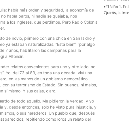
•El Niño 1. En
quila: había más orden y seguridad, la economía de
Quirós, la In
no había paros, ni nadie se quejaba, nos
ra a los ingleses, que perdimos. Pero Radio Colonia
er.
to de novio, primero con una chica en San Isidro y
ro ya estaban naturalizadas. “Está bien”, “por algo
de 7 años, habilitaron las campañas para la
gí a Alfonsín.
ender relatos convenientes para uno y otro lado, no
s”. Yo, del 73 al 83, en toda una década, viví una
rimero, en las manos de un gobierno democrático
, con su terrorismo de Estado. Sin buenos, ni malos,
n sí mismo. Y sus cajas, claro.
erdo de todo aquello. Me pidieron la verdad, y yo
a y, desde entonces, solo he visto pura injusticia, y
s mismos, o sus herederos. Un pueblo que, después
esaparecidos, repitiendo como loros un relato del