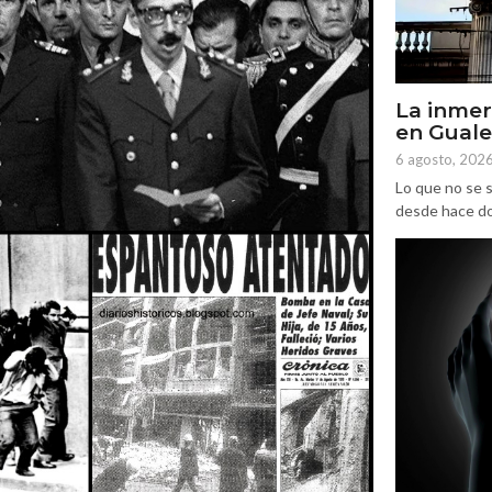
La inmer
en Gual
6 agosto, 202
Lo que no se s
desde hace dos