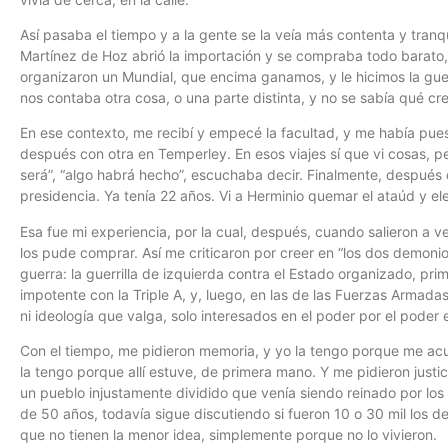
Así pasaba el tiempo y a la gente se la veía más contenta y tran
Martínez de Hoz abrió la importación y se compraba todo barato, 
organizaron un Mundial, que encima ganamos, y le hicimos la guer
nos contaba otra cosa, o una parte distinta, y no se sabía qué cre
En ese contexto, me recibí y empecé la facultad, y me había pues
después con otra en Temperley. En esos viajes sí que vi cosas, pe
será”, “algo habrá hecho”, escuchaba decir. Finalmente, después 
presidencia. Ya tenía 22 años. Vi a Herminio quemar el ataúd y ele
Esa fue mi experiencia, por la cual, después, cuando salieron a v
los pude comprar. Así me criticaron por creer en “los dos demonio
guerra: la guerrilla de izquierda contra el Estado organizado, p
impotente con la Triple A, y, luego, en las de las Fuerzas Armadas
ni ideología que valga, solo interesados en el poder por el poder e
Con el tiempo, me pidieron memoria, y yo la tengo porque me acu
la tengo porque allí estuve, de primera mano. Y me pidieron justici
un pueblo injustamente dividido que venía siendo reinado por lo
de 50 años, todavía sigue discutiendo si fueron 10 o 30 mil los d
que no tienen la menor idea, simplemente porque no lo vivieron.