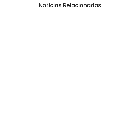
Noticias Relacionadas
La inmerecida realidad policial en
Gualeguay
6 agosto, 2026 10:20 am
/
Lo que no se sabe, no pasó. Esa es la estrategia desde hace dos