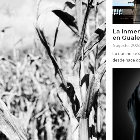
La inmer
en Gual
6 agosto, 202
Lo que no se s
desde hace dos