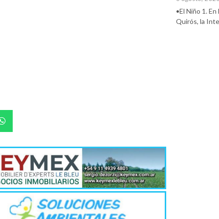
•El Niño 1. En
Quirós, la In