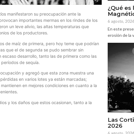
¿Qué es 
Magnétic
Ríos manifestaron su preocupación ante la
e provocan importantes mermas en los rindes de los
6 agosto, 202
eron un leve alivio, las altas temperaturas que
En este prese
onios de los productores.
erosión de la v
los de maíz de primera, pero hoy teme que podrían
ras que el de segunda se pudo sembrar sin
 escaso desarrollo, tanto las de primera como las
 períodos de sequía.
reocupación y agregó que esta zona muestra una
s pérdidas en varios lotes ya están marcadas;
e mantienen en mejores condiciones en cuanto a la
enientes.
ndios y los daños que estos ocasionan, tanto a la
Las Corti
2026
6 agosto, 202