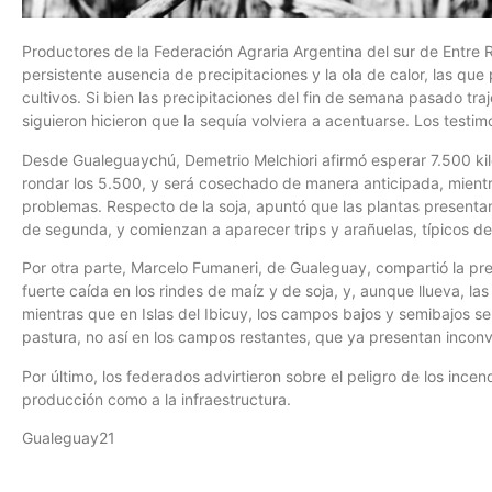
Productores de la Federación Agraria Argentina del sur de Entre 
persistente ausencia de precipitaciones y la ola de calor, las qu
cultivos. Si bien las precipitaciones del fin de semana pasado traj
siguieron hicieron que la sequía volviera a acentuarse. Los testim
Desde Gualeguaychú, Demetrio Melchiori afirmó esperar 7.500 ki
rondar los 5.500, y será cosechado de manera anticipada, mient
problemas. Respecto de la soja, apuntó que las plantas presentan
de segunda, y comienzan a aparecer trips y arañuelas, típicos de
Por otra parte, Marcelo Fumaneri, de Gualeguay, compartió la p
fuerte caída en los rindes de maíz y de soja, y, aunque llueva, la
mientras que en Islas del Ibicuy, los campos bajos y semibajos s
pastura, no así en los campos restantes, que ya presentan inconv
Por último, los federados advirtieron sobre el peligro de los ince
producción como a la infraestructura.
Gualeguay21