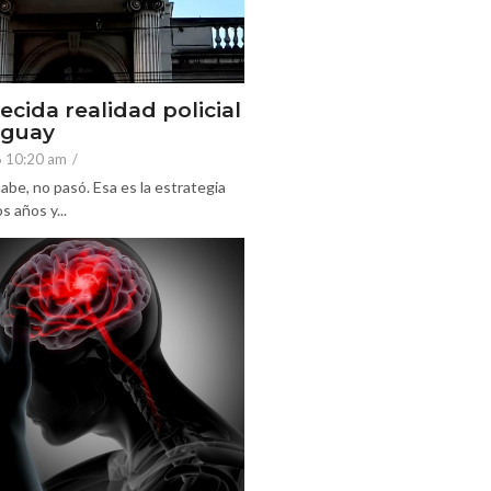
ecida realidad policial
eguay
6 10:20 am
/
abe, no pasó. Esa es la estrategia
 años y...