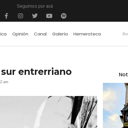
Seguimos por acá
tica
Opinión
Canal
Galería
Hemeroteca
 sur entrerriano
Not
12 am