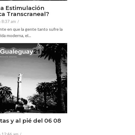
la Estimulación
a Transcraneal?
6 8:37 am
/
nte en que la gente tanto sufre la
ida moderna, el...
tas y al pié del 06 08
6 12:46 am
/