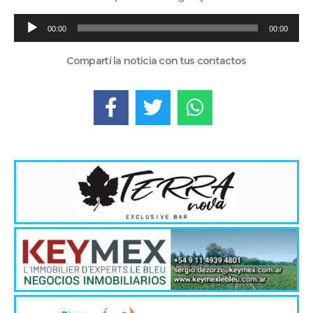
Reproductor
00:00
00:00
de
audio
Compartí la noticia con tus contactos