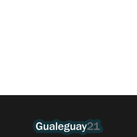
¿Qué es la Estimulación Magnética
Transcraneal?
6 agosto, 2026 8:37 am
/
En este presente en que la gente tanto sufre la erosión de la vida
moderna, el...