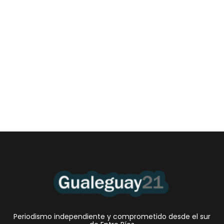
Las Cortitas y al pié del 06 08 2026
6 agosto, 2026 12:46 am
/
•El Niño 1. En la mañana de ayer, en el Museo Quirós, la
Intendente Dora Bogdan...
Periodismo independiente y comprometido desde el sur