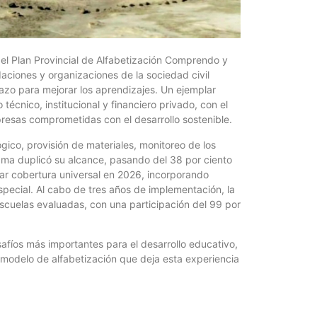
Un mere
al K9 d
4 agosto, 202
Ingresó anoch
 el Plan Provincial de Alfabetización Comprendo y
un proyecto d
aciones y organizaciones de la sociedad civil
cuerpo la...
plazo para mejorar los aprendizajes. Un ejemplar
cnico, institucional y financiero privado, con el
esas comprometidas con el desarrollo sostenible.
ico, provisión de materiales, monitoreo de los
rama duplicó su alcance, pasando del 38 por ciento
zar cobertura universal en 2026, incorporando
special. Al cabo de tres años de implementación, la
escuelas evaluadas, con una participación del 99 por
safíos más importantes para el desarrollo educativo,
e modelo de alfabetización que deja esta experiencia
Billetera
10 jóven
4 agosto, 202