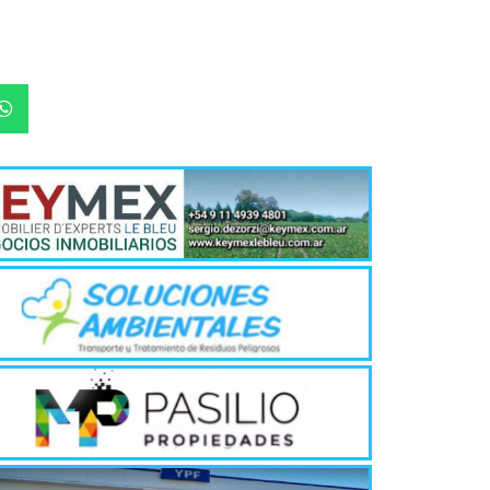
En Entre Ríos, 
virtuales y ta
alcanzó...