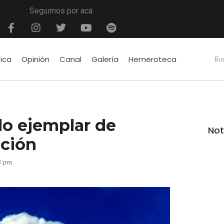
Seguimos por acá
tica
Opinión
Canal
Galería
Hemeroteca
lo ejemplar de
Not
ación
8 pm