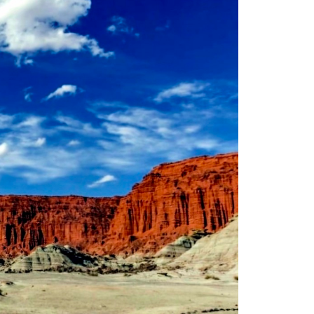
Las Corti
2026
5 agosto, 202
•Preocupante. 
jóvenes de ent