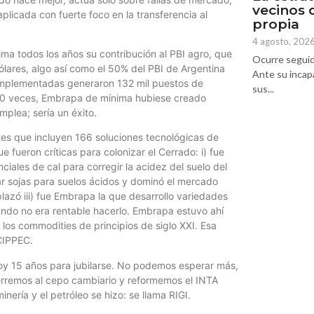
vecinos 
aplicada con fuerte foco en la transferencia al
propia
4 agosto, 202
ima todos los años su contribución al PBI agro, que
Ocurre seguid
lares, algo así como el 50% del PBI de Argentina
Ante su incap
implementadas generaron 132 mil puestos de
sus...
 10 veces, Embrapa de mínima hubiese creado
plea; sería un éxito.
tes que incluyen 166 soluciones tecnológicas de
e fueron críticas para colonizar el Cerrado: i) fue
iales de cal para corregir la acidez del suelo del
lar sojas para suelos ácidos y dominó el mercado
lazó iii) fue Embrapa la que desarrollo variedades
ando no era rentable hacerlo. Embrapa estuvo ahí
los commodities de principios de siglo XXI. Esa
CIPPEC.
oy 15 años para jubilarse. No podemos esperar más,
erremos al cepo cambiario y reformemos el INTA
nería y el petróleo se hizo: se llama RIGI.