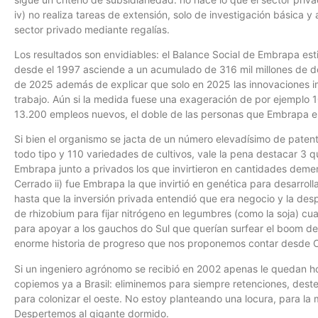
iv) no realiza tareas de extensión, solo de investigación básica y 
sector privado mediante regalías.
Los resultados son envidiables: el Balance Social de Embrapa est
desde el 1997 asciende a un acumulado de 316 mil millones de dó
de 2025 además de explicar que solo en 2025 las innovaciones 
trabajo. Aún si la medida fuese una exageración de por ejemplo
13.200 empleos nuevos, el doble de las personas que Embrapa em
Si bien el organismo se jacta de un número elevadísimo de paten
todo tipo y 110 variedades de cultivos, vale la pena destacar 3 qu
Embrapa junto a privados los que invirtieron en cantidades demenc
Cerrado ii) fue Embrapa la que invirtió en genética para desarrol
hasta que la inversión privada entendió que era negocio y la desp
de rhizobium para fijar nitrógeno en legumbres (como la soja) cu
para apoyar a los gauchos do Sul que querían surfear el boom de 
enorme historia de progreso que nos proponemos contar desde 
Si un ingeniero agrónomo se recibió en 2002 apenas le quedan h
copiemos ya a Brasil: eliminemos para siempre retenciones, dest
para colonizar el oeste. No estoy planteando una locura, para la mi
Despertemos al gigante dormido.