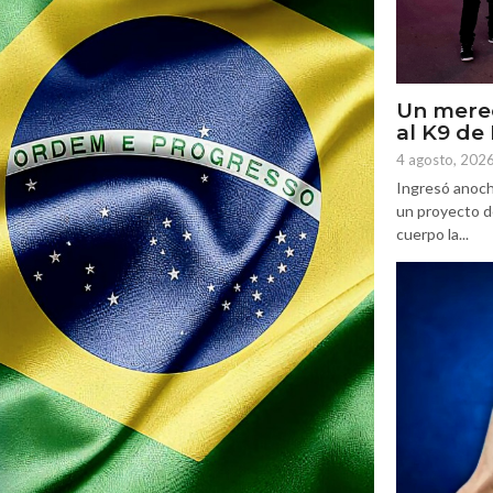
Un mere
al K9 d
4 agosto, 202
Ingresó anoch
un proyecto d
cuerpo la...