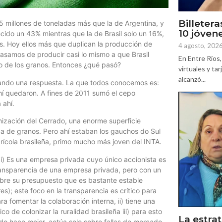
Billetera
5 millones de toneladas más que la de Argentina, y
10 jóven
ecido un 43% mientras que la de Brasil solo un 16%,
s. Hoy ellos más que duplican la producción de
4 agosto, 202
asamos de producir casi lo mismo a que Brasil
En Entre Ríos, 
o de los granos. Entonces ¿qué pasó?
virtuales y ta
alcanzó...
ando una respuesta. La que todos conocemos es:
ahí quedaron. A fines de 2011 sumó el cepo
 ahí.
onización del Cerrado, una enorme superficie
da de granos. Pero ahí estaban los gauchos do Sul
grícola brasileña, primo mucho más joven del INTA.
i) Es una empresa privada cuyo único accionista es
 transparencia de una empresa privada, pero con un
sobre su presupuesto que es bastante estable
es); este foco en la transparencia es crítico para
a fomentar la colaboración interna, ii) tiene una
co de colonizar la ruralidad brasileña iii) para esto
La estrat
vado hace mejor, actúa solo sobre fallas de mercado,