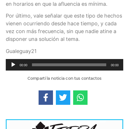
en horarios en que la afluencia es mínima.
Por último, vale señalar que este tipo de hechos
vienen ocurriendo desde hace tiempo, y cada
vez con más frecuencia, sin que nadie atine a
disponer una solución al tema.
Gualeguay21
Reproductor
00:00
00:00
de
audio
Compartí la noticia con tus contactos