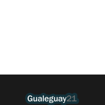
Las Cortitas y al pié del 05 08 2026
5 agosto, 2026 1:06 am
/
•Preocupante. En Entre Ríos, la mora de los jóvenes de entre 18 y
25 años en...