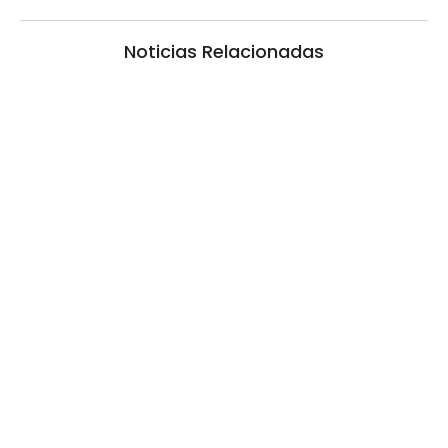
Noticias Relacionadas
Las Cortitas y al pié del 05 08 2026
5 agosto, 2026 1:06 am
/