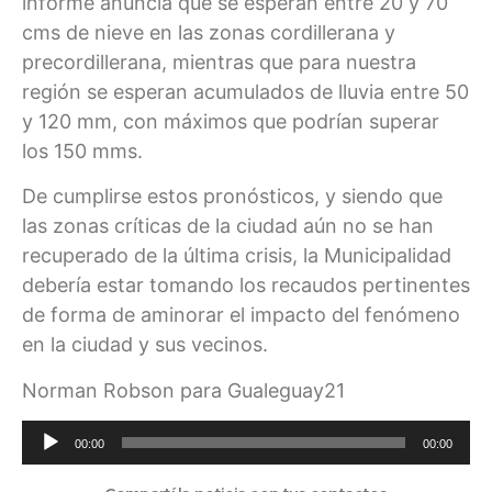
informe anuncia que se esperan entre 20 y 70
cms de nieve en las zonas cordillerana y
precordillerana, mientras que para nuestra
región se esperan acumulados de lluvia entre 50
y 120 mm, con máximos que podrían superar
los 150 mms.
De cumplirse estos pronósticos, y siendo que
las zonas críticas de la ciudad aún no se han
recuperado de la última crisis, la Municipalidad
debería estar tomando los recaudos pertinentes
de forma de aminorar el impacto del fenómeno
en la ciudad y sus vecinos.
Norman Robson para Gualeguay21
Reproductor
00:00
00:00
de