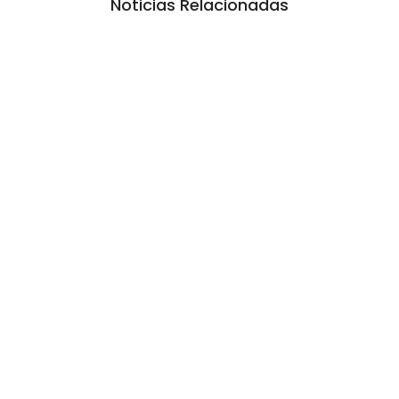
Noticias Relacionadas
Las Cortitas y al pié del 05 08 2026
5 agosto, 2026 1:06 am
/
•Preocupante. En Entre Ríos, la mora de los jóvenes de entre 18 y
25 años en...