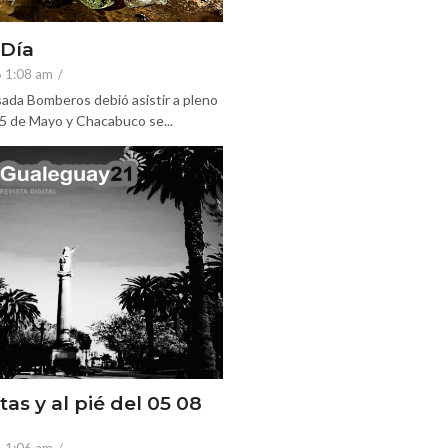
 Día
6 1:08 am
/
ada Bomberos debió asistir a pleno
25 de Mayo y Chacabuco se...
tas y al pié del 05 08