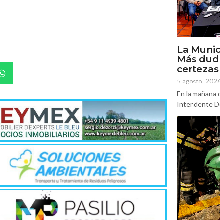
La Munic
Más dud
certezas
5 agosto, 202
En la mañana d
Intendente Do