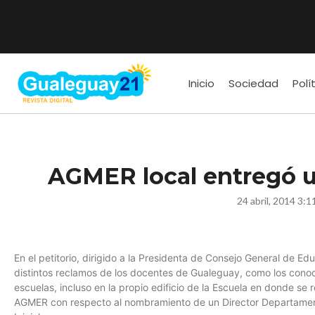
Inicio
Sociedad
Polí
AGMER local entregó un
24 abril, 2014 3:1
En el petitorio, dirigido a la Presidenta de Consejo General de Ed
distintos reclamos de los docentes de Gualeguay, como los conoc
escuelas, incluso en la propio edificio de la Escuela en donde se 
AGMER con respecto al nombramiento de un Director Departamen