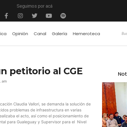
Seguimos por acá
tica
Opinión
Canal
Galería
Hemeroteca
 petitorio al CGE
Not
1 am
ucación Claudia Vallori, se demanda la solución de
idos problemas de infraestructura en varias
realizaba el acto, así como el posicionamiento de
tal para Gualeguay y Supervisor para el Nivel