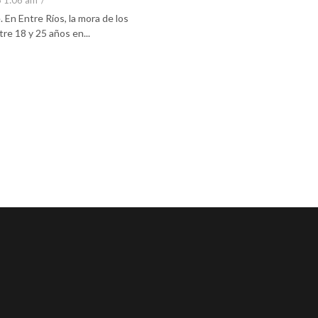
6 1:06 am
/
En Entre Ríos, la mora de los
re 18 y 25 años en...