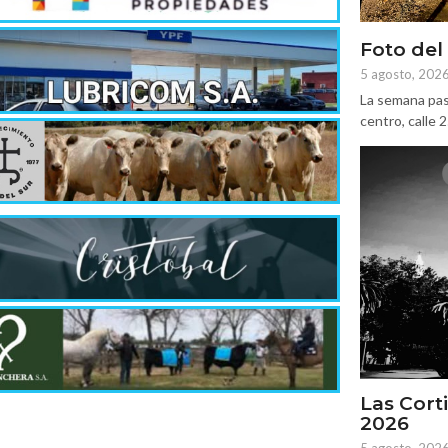
Foto del
5 agosto, 202
La semana pas
centro, calle 
Las Corti
2026