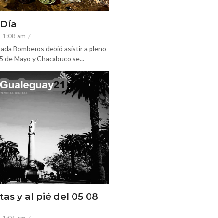
 Día
6 1:08 am
/
ada Bomberos debió asistir a pleno
25 de Mayo y Chacabuco se...
tas y al pié del 05 08