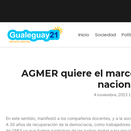
Inicio
Sociedad
Polí
AGMER quiere el marco
nacion
4 noviembre, 2013 1
En este sentido, manifestó a los compañeros docentes, y a la soci
A 30 años de recuperación de la democracia, como trabajadores ce
de 1983 ya que fuimos participes de las luchas dadas para recu