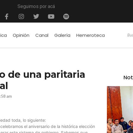
Seguimos por acá
tica
Opinión
Canal
Galería
Hemeroteca
 de una paritaria
Not
al
:58 am
edad toda, lo siguiente:
lebramos el aniversario de la histórica elección
perar este sistema de gobierno. Sabemos que