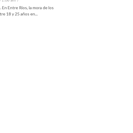
6 1:06 am
/
En Entre Ríos, la mora de los
re 18 y 25 años en...