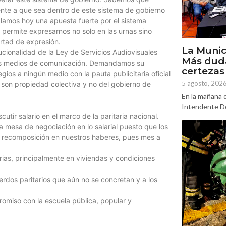
te a que sea dentro de este sistema de gobierno
lamos hoy una apuesta fuerte por el sistema
 permite expresarnos no solo en las urnas sino
rtad de expresión.
La Munic
cionalidad de la Ley de Servicios Audiovisuales
Más dud
a los medios de comunicación. Demandamos su
certezas
legios a ningún medio con la pauta publicitaria oficial
5 agosto, 202
 son propiedad colectiva y no del gobierno de
En la mañana d
Intendente Do
tir salario en el marco de la paritaria nacional.
 mesa de negociación en lo salarial puesto que los
 recomposición en nuestros haberes, pues mes a
ias, principalmente en viviendas y condiciones
rdos paritarios que aún no se concretan y a los
miso con la escuela pública, popular y