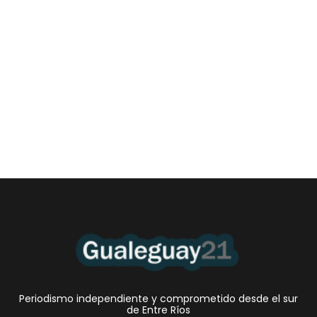
Las Cortitas y al pié del 06 08 2026
6 agosto, 2026 12:46 am
/
•El Niño 1. En la mañana de ayer, en el Museo Quirós, la
Intendente Dora Bogdan...
Periodismo independiente y comprometido desde el sur
de Entre Ríos