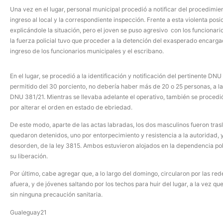
Una vez en el lugar, personal municipal procedió a notificar del procedimient
ingreso al local y la correspondiente inspección. Frente a esta violenta posic
explicándole la situación, pero el joven se puso agresivo con los funcionario
la fuerza policial tuvo que proceder a la detención del exasperado encargado,
ingreso de los funcionarios municipales y el escribano.
En el lugar, se procedió a la identificación y notificación del pertinente D
permitido del 30 porciento, no debería haber más de 20 o 25 personas, a la
DNU 381/21. Mientras se llevaba adelante el operativo, también se proced
por alterar el orden en estado de ebriedad.
De este modo, aparte de las actas labradas, los dos masculinos fueron tra
quedaron detenidos, uno por entorpecimiento y resistencia a la autoridad, y e
desorden, de la ley 3815. Ambos estuvieron alojados en la dependencia polic
su liberación.
Por último, cabe agregar que, a lo largo del domingo, circularon por las red
afuera, y de jóvenes saltando por los techos para huir del lugar, a la vez q
sin ninguna precaución sanitaria.
Gualeguay21