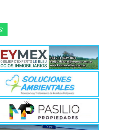
¿Qué es 
Magnétic
6 agosto, 202
En este prese
erosión de la v
Las Corti
2026
6 agosto, 202
•El Niño 1. En