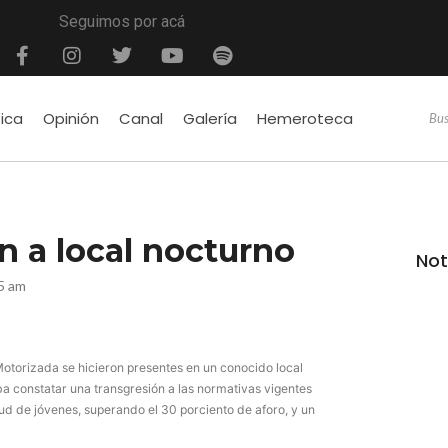
Seguimos por acá
tica
Opinión
Canal
Galería
Hemeroteca
n a local nocturno
Not
15 am
Motorizada se hicieron presentes en un conocido local
ba constatar una transgresión a las normativas vigentes
tud de jóvenes, superando el 30 porciento de aforo, y un