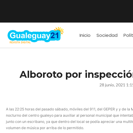
Inicio
Sociedad
Polí
Alboroto por inspecció
28 junio, 2021 1:
A las 22:25 horas del pasado sábado, móviles del 911, del GEPER y y de la 
nocturno del centro gualeyo para auxiliar al personal municipal que intenta
junto con un escribano, ya que dentro del local se podía apreciar una multi
volumen de música por arriba de lo permitido.