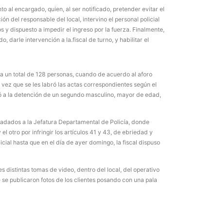
o al encargado, quien, al ser notificado, pretender evitar el
ión del responsable del local, intervino el personal policial
s y dispuesto a impedir el ingreso por la fuerza. Finalmente,
 darle intervención a la.fiscal de turno, y habilitar el
La inmer
en Gual
6 agosto, 202
NU a un total de 128 personas, cuando de acuerdo al aforo
Lo que no se s
 vez que se les labró las actas correspondientes según el
desde hace dos
ió a la detención de un segundo masculino, mayor de edad,
sladados a la Jefatura Departamental de Policía, donde
l otro por infringir los artículos 41 y 43, de ebriedad y
ial hasta que en el día de ayer domingo, la fiscal dispuso
es distintas tomas de video, dentro del local, del operativo
ue se publicaron fotos de los clientes posando con una pala