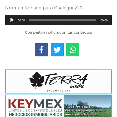
Norman Robson para Gualeguay21
Reproductor
00:00
00:00
de
audio
Compartí la noticia con tus contactos