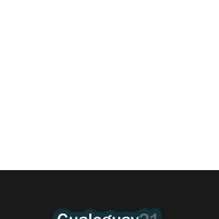
Las Cortitas y al pié del 06 08 2026
6 agosto, 2026 12:46 am
/
•El Niño 1. En la mañana de ayer, en el Museo Quirós, la
Intendente Dora Bogdan...