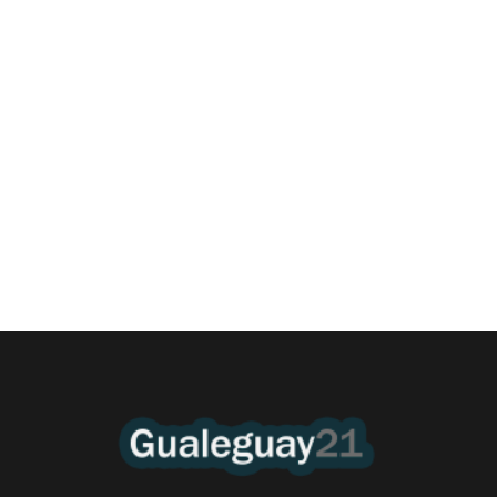
Las Cortitas y al pié del 06 08 2026
6 agosto, 2026 12:46 am
/
•El Niño 1. En la mañana de ayer, en el Museo Quirós, la
Intendente Dora Bogdan...