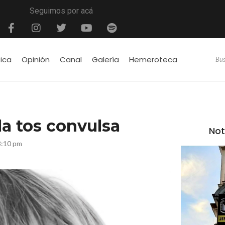
Seguimos por acá
tica
Opinión
Canal
Galería
Hemeroteca
a tos convulsa
Not
3:10 pm