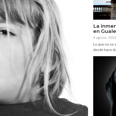
La inmer
en Gual
6 agosto, 202
Lo que no se s
desde hace dos