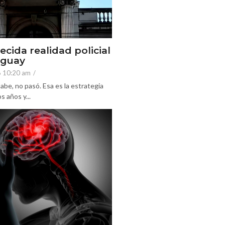
ecida realidad policial
eguay
6 10:20 am
/
abe, no pasó. Esa es la estrategia
 años y...