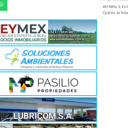
•El Niño 1. En
Quirós, la In