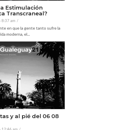
la Estimulación
a Transcraneal?
6 8:37 am
/
nte en que la gente tanto sufre la
ida moderna, el...
tas y al pié del 06 08
6 12:46 am
/