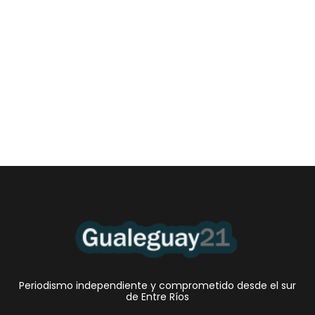
Las Cortitas y al pié del 05 08 2026
5 agosto, 2026 1:06 am
/
•Preocupante. En Entre Ríos, la mora de los jóvenes de entre 18 y
25 años en...
Periodismo independiente y comprometido desde el sur
de Entre Ríos