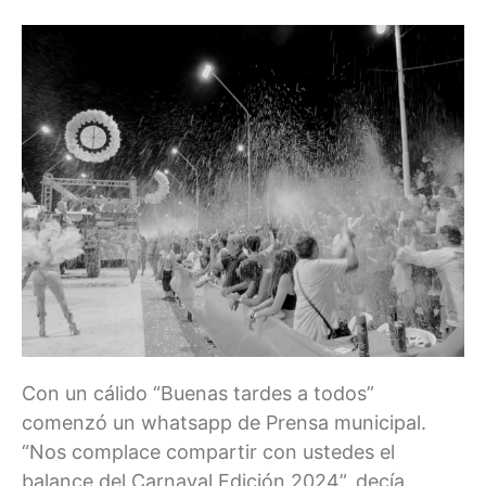
Con un cálido “Buenas tardes a todos”
comenzó un whatsapp de Prensa municipal.
“Nos complace compartir con ustedes el
balance del Carnaval Edición 2024”, decía.