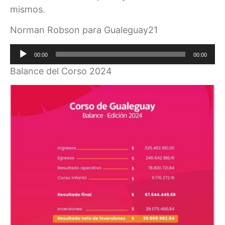
mismos.
Norman Robson para Gualeguay21
Reproductor
00:00
00:00
de
Balance del Corso 2024
audio