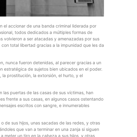
¿Qué es 
Magnétic
6 agosto, 202
En este prese
n el accionar de una banda criminal liderada por
erosión de la v
asional, todos dedicados a múltiples formas de
días volvieron a ser atacadas y amenazadas por sus
con total libertad gracias a la impunidad que les da
n, nunca fueron detenidas, al parecer gracias a un
n estratégica de sujetos bien ubicados en el poder.
la prostitución, la extorsión, el hurto, y el
 las puertas de las casas de sus víctimas, han
es frente a sus casas, en algunos casos ostentando
ensajes escritos con sangre, e innumerables
Las Corti
2026
 o de sus hijos, unas sacadas de las redes, y otras
6 agosto, 202
ándoles que van a terminar en una zanja si siguen
•El Niño 1. En
a meter un tiro en la cabeza a sus hijos, y otras