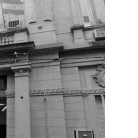
La inmer
en Gual
6 agosto, 202
Lo que no se s
desde hace dos