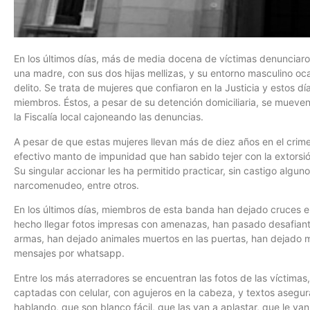
En los últimos días, más de media docena de víctimas denunciaro
una madre, con sus dos hijas mellizas, y su entorno masculino oc
delito. Se trata de mujeres que confiaron en la Justicia y estos 
miembros. Éstos, a pesar de su detención domiciliaria, se mueven 
la Fiscalía local cajoneando las denuncias.
A pesar de que estas mujeres llevan más de diez años en el crime
efectivo manto de impunidad que han sabido tejer con la extorsió
Su singular accionar les ha permitido practicar, sin castigo alguno, 
narcomenudeo, entre otros.
En los últimos días, miembros de esta banda han dejado cruces en
hecho llegar fotos impresas con amenazas, han pasado desafiant
armas, han dejado animales muertos en las puertas, han dejado m
mensajes por whatsapp.
Entre los más aterradores se encuentran las fotos de las víctimas,
captadas con celular, con agujeros en la cabeza, y textos asegur
hablando, que son blanco fácil, que las van a aplastar, que le van 