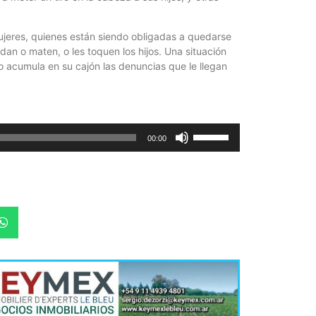
Quirós, la In
ujeres, quienes están siendo obligadas a quedarse
an o maten, o les toquen los hijos. Una situación
solo acumula en su cajón las denuncias que le llegan
Utiliza
00:00
las
teclas
de
flecha
arriba/abajo
para
aumentar
o
disminuir
el
volumen.