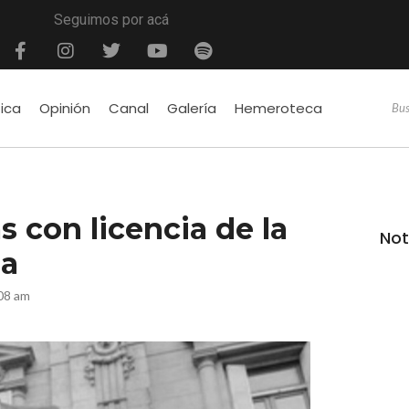
Seguimos por acá
tica
Opinión
Canal
Galería
Hemeroteca
s con licencia de la
Not
ia
08 am