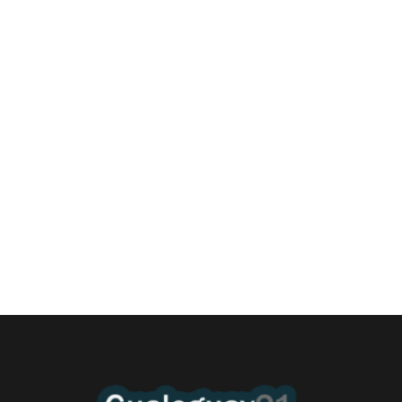
Las Cortitas y al pié del 06 08 2026
6 agosto, 2026 12:46 am
/
•El Niño 1. En la mañana de ayer, en el Museo Quirós, la
Intendente Dora Bogdan...