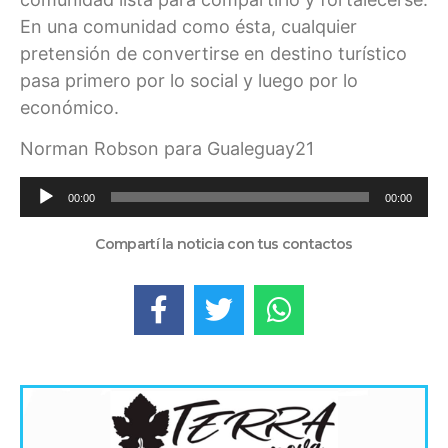
En una comunidad como ésta, cualquier
pretensión de convertirse en destino turístico
pasa primero por lo social y luego por lo
económico.
Norman Robson para Gualeguay21
Reproductor
00:00
00:00
de
audio
Compartí la noticia con tus contactos