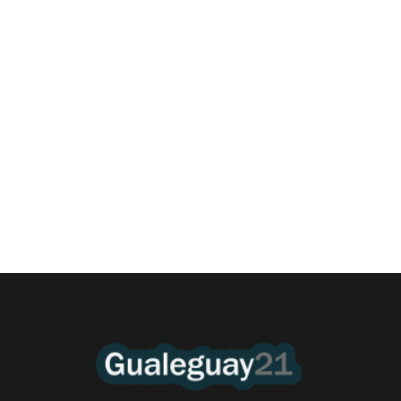
Las Cortitas y al pié del 06 08 2026
6 agosto, 2026 12:46 am
/
•El Niño 1. En la mañana de ayer, en el Museo Quirós, la
Intendente Dora Bogdan...