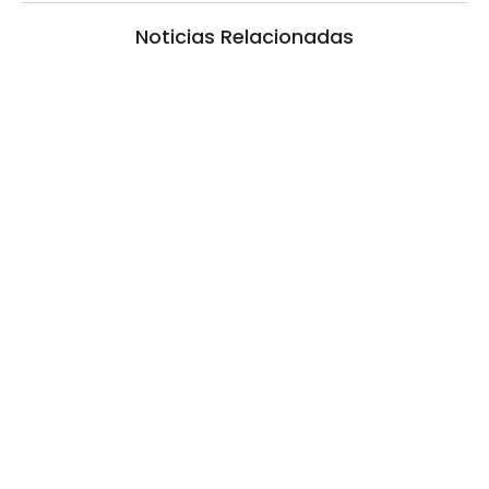
Noticias Relacionadas
La inmerecida realidad policial en
Gualeguay
6 agosto, 2026 10:20 am
/