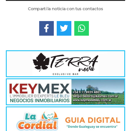
de
audio
Compartí la noticia con tus contactos